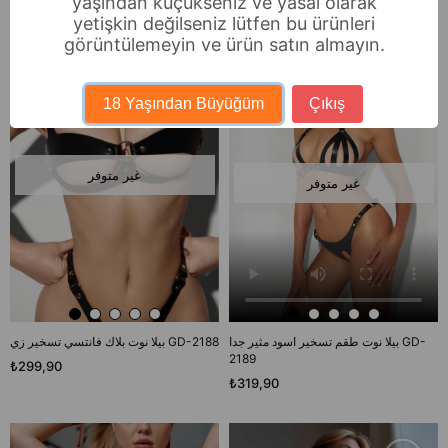
yaşından küçükseniz ve yasal olarak
yetişkin değilseniz lütfen bu ürünleri
görüntülemeyin ve ürün satın almayın.
18 Yaşından Büyüğüm
Çıkış
غير متوفر
غير متوفر
بيلا نوت طقم تسخير اسود مثير جدا GD-
بيلا نوت بلاك فانتسي تسخير زي GD-2188
2189
₺299,90
₺319,90