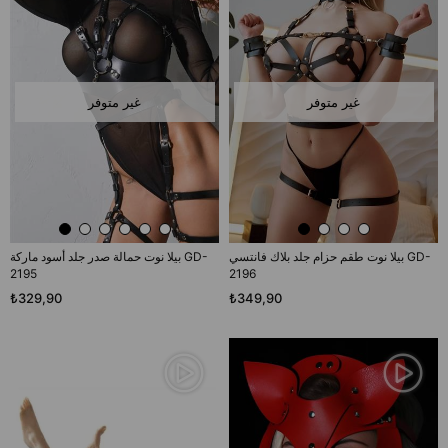
غير متوفر
غير متوفر
بيلا نوت طقم حزام جلد بلاك فانتسي GD-
بيلا نوت حمالة صدر جلد أسود ماركة GD-
2195
2196
₺329,90
₺349,90