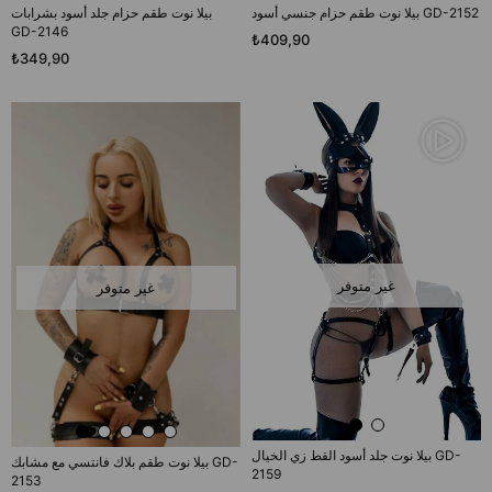
بيلا نوت طقم حزام جنسي أسود GD-2152
بيلا نوت طقم حزام جلد أسود بشرابات
GD-2146
₺409,90
₺349,90
غير متوفر
غير متوفر
بيلا نوت جلد أسود القط زي الخيال GD-
بيلا نوت طقم بلاك فانتسي مع مشابك GD-
2159
2153