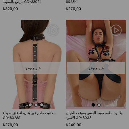
8028K
مرصع بالسوط GD-88024
₺329,90
₺279,90
غير متوفر
غير متوفر
بيلا نوت طقم ضبط النفس بموقف الخيال
بيلا نوت طقم عبودية ربطة عنق سوداء
الأسود GD-8033
GD-8028S
₺279,90
₺249,90