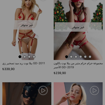
غير متوفر
غير متوفر
مجموعة حزام حزام مثير من بيلا نوت باللون
بيلا نوت ريد ميد تسخير زي GD-2011
الأحمر GD-2019
₺339,90
₺239,90