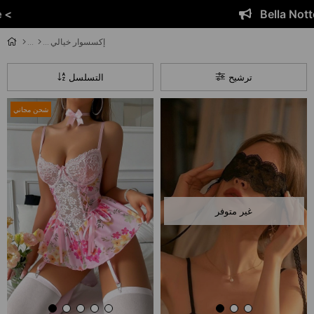
Bella Notte <
إكسسوار خيالي
ترشيح
التسلسل
شحن مجاني
غير متوفر