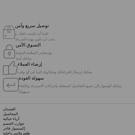
توصيل سريع وآمن
علينا أن نكسب ثقتك. و
يجب أن نكون بهذه السرعة.
التسوق الآمن
مع معايير السلامة الدولية
بياناتك آمنة
إرضاء العملاء
يمكنك إرسال اقتراحاتك وشكاويك إلينا في أي وقت
سهولة العودة
يمكنك الوصول إلى جميع التفاصيل المتعلقة بإجراءات الاسترداد والإلغاء
بسهولة.
الفستان
المحاصيل
أزياء خيالية
جوارب الجسم
إكسسوار فاخر
طقم ملابس داخلية