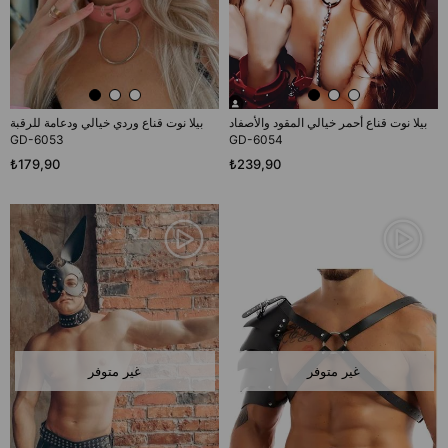
بيلا نوت قناع أحمر خيالي المقود والأصفاد
بيلا نوت قناع وردي خيالي ودعامة للرقبة
GD-6053
GD-6054
₺179,90
₺239,90
غير متوفر
غير متوفر