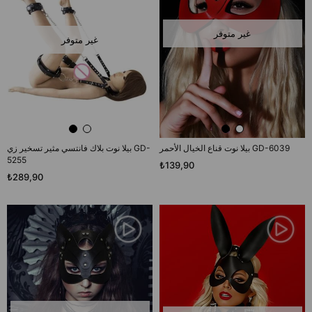
غير متوفر
غير متوفر
بيلا نوت قناع الخيال الأحمر GD-6039
بيلا نوت بلاك فانتسي مثير تسخير زي GD-
5255
₺139,90
₺289,90