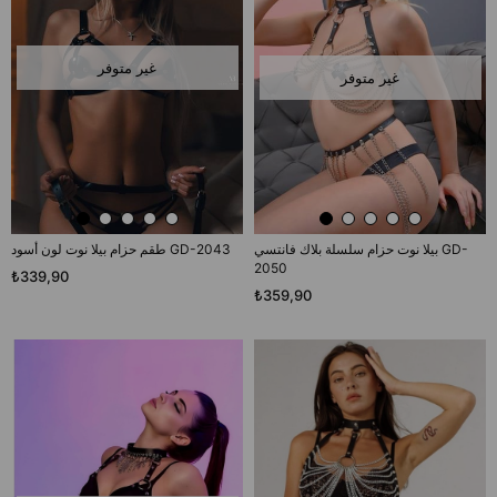
غير متوفر
غير متوفر
بيلا نوت حزام سلسلة بلاك فانتسي GD-
طقم حزام بيلا نوت لون أسود GD-2043
2050
₺339,90
₺359,90