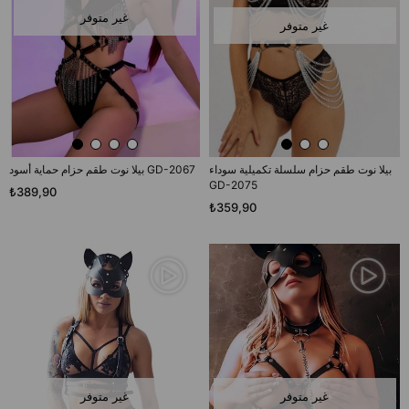
غير متوفر
غير متوفر
بيلا نوت طقم حزام سلسلة تكميلية سوداء
بيلا نوت طقم حزام حماية أسود GD-2067
GD-2075
₺389,90
₺359,90
غير متوفر
غير متوفر