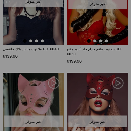
غير متوفر
غير متوفر
بيلا نوت طقم حزام جلد أسود مقنع GD-
بيلا نوت ماسك بلاك فانتسي GD-6040
6050
₺139,90
₺199,90
غير متوفر
غير متوفر