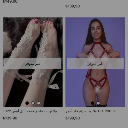
₺149,90
₺139,90
غير متوفر
غير متوفر
بيلا نوت حزام جلد أحمر GD-2003K
بيلا نوت - ملحق قدم دانتيل أبيض 1022
₺139,90
₺199,90