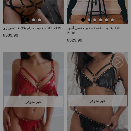
بيلا نوت طقم تسخير جنسي أسود GD-
بيلا نوت حزام بلاك فانتسي زي GD-2119
2138
₺309,90
₺329,90
غير متوفر
غير متوفر