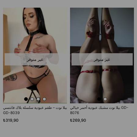
غير متوفر
غير متوفر
بيلا نوت مشبك عبودية أحمر خيالي GD-
بيلا نوت – طقم عبودية سلسلة بلاك فانتسي
GD-8039
8076
₺319,90
₺269,90