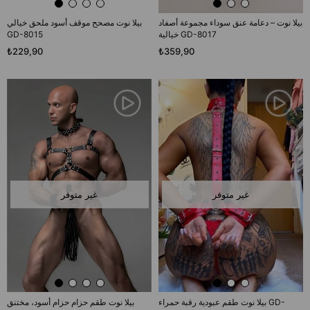
بيلا نوت – دعامة عنق سوداء مجموعة أصفاد
بيلا نوت مصحح موقف أسود ملحق خيالي
خيالية GD-8017
GD-8015
₺229,90
₺359,90
غير متوفر
غير متوفر
بيلا نوت طقم عبودية رقبة حمراء GD-
بيلا نوت طقم حزام حزام أسود، مختنق