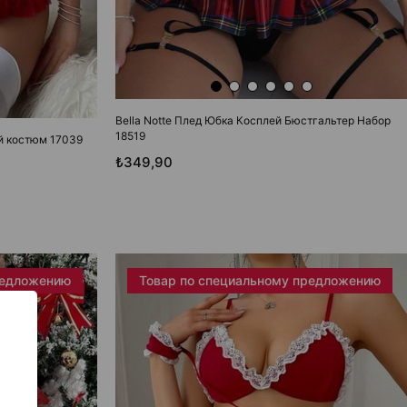
Bella Notte Плед Юбка Косплей Бюстгальтер Набор
18519
ой костюм 17039
₺349,90
редложению
Товар по специальному предложению