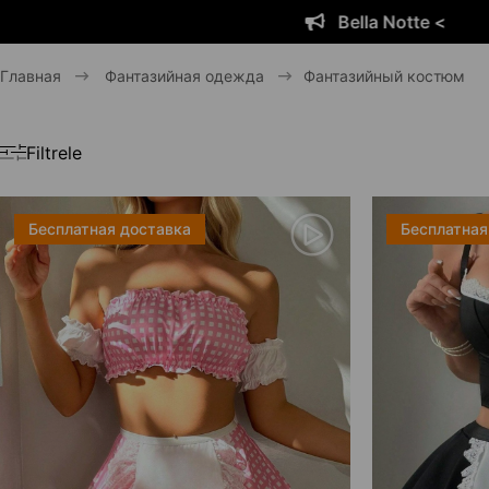
ella Notte <
B
Главная
Фантазийная одежда
Фантазийный костюм
Filtrele
Бесплатная доставка
Бесплатная