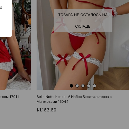
k
e
Ь НА
ТОВАРА НЕ ОСТАЛОСЬ НА
СКЛАДЕ
остюм 17011
Bella Notte Красный Набор Бюстгальтеров с
Манжетами 16044
₺1.163,60