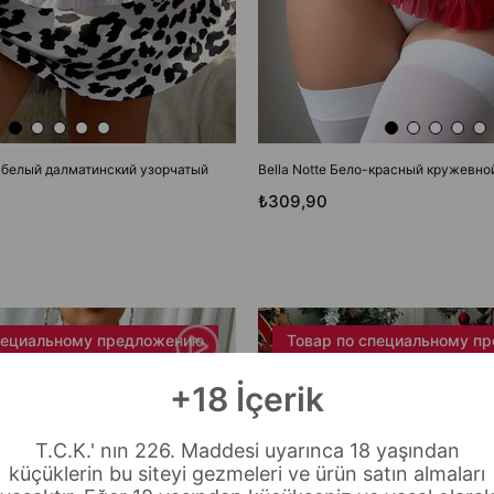
о-белый далматинский узорчатый
Bella Notte Бело-красный кружевн
₺309,90
пециальному предложению
Товар по специальному п
+18 İçerik
T.C.K.' nın 226. Maddesi uyarınca 18 yaşından
küçüklerin bu siteyi gezmeleri ve ürün satın almaları