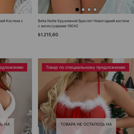
кий Костюм с
Bella Notte Кружевной браслет Новогодний костюм
с аксессуарами 16042
₺1.215,60
редложению
Товар по специальному предложению
Ь НА
ТОВАРА НЕ ОСТАЛОСЬ НА