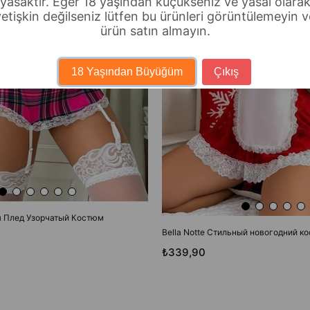
yasaktır. Eğer 18 yaşından küçükseniz ve yasal olara
yetişkin değilseniz lütfen bu ürünleri görüntülemeyin v
АРА НЕ ОСТАЛОСЬ НА
ürün satın almayın.
ТОВАРА НЕ ОСТАЛОС
СКЛАДЕ
СКЛАДЕ
18 Yaşından Büyüğüm
Çıkış
ия Плед Узорчатый Костюм
Bella Notte Стильный новогодний к
₺339,90