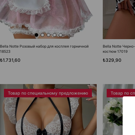
Bella Notte Розовый набор для косплея горничной
Bella Notte Черн
18523
костюм 17019
₺1.731,60
₺329,90
Товар по специальному предложению
Товар по с