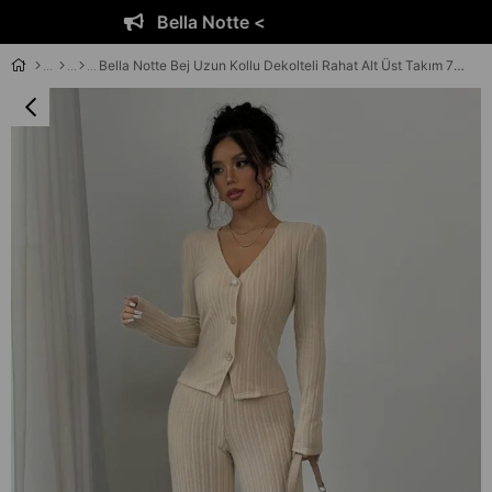
Bella Notte <
Bella Notte Bej Uzun Kollu Dekolteli Rahat Alt Üst Takım 77329