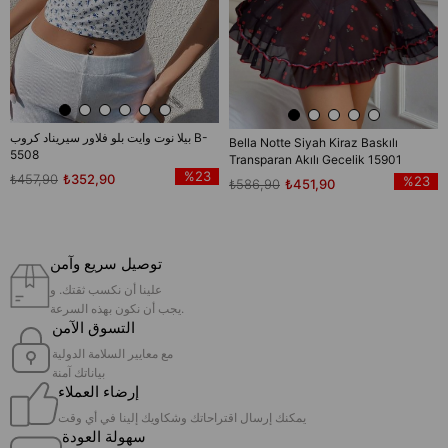
بيلا نوت وايت بلو فلاور سيريناد كروب B-
Bella Notte Siyah Kiraz Baskılı
5508
Transparan Akılı Gecelik 15901
%23
₺457,90
₺352,90
%23
₺586,90
₺451,90
توصيل سريع وآمن
علينا أن نكسب ثقتك. و
يجب أن نكون بهذه السرعة.
التسوق الآمن
مع معايير السلامة الدولية
بياناتك آمنة
إرضاء العملاء
يمكنك إرسال اقتراحاتك وشكاويك إلينا في أي وقت
سهولة العودة