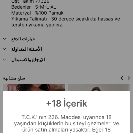
Üst Takım 77329
Bedenler : S-M-L-XL
Materyal : %100 Pamuk
Yıkama Talimatı : 30 derece sıcaklıkta hassas ve
tersten yıkama yapınız.
خيارات الدفع
الأسئلة المتداولة
الإرجاع والاستبدال
سلع مشابهة
+18 İçerik
T.C.K.' nın 226. Maddesi uyarınca 18
yaşından küçüklerin bu siteyi gezmeleri ve
ürün satın almaları yasaktır. Eğer 18