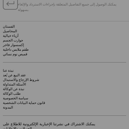
يمكنك الوصول إلى جميع التفاصيل المتعلقة بإجراءات الاسترداد والإلغاء
بسهولة.
الفستان
المحاصيل
أزياء خيالية
جوارب الجسم
إكسسوار فاخر
طقم ملابس داخلية
قميص نوم نسائي
نبذة عنا
عقد البيع عن بُعد
شروط الإرجاع والاستبدال
الأسئلة المتداولة
نبذة عن الوكالة
طلب الوكالة
سياسة الخصوصية
قانون حماية البيانات الشخصية
المدونة
يمكنك الاشتراك في نشرتنا الإخبارية الإلكترونية للاطلاع على
الحملات والإعلانات.