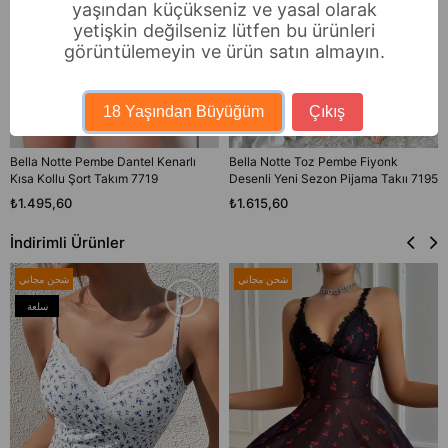
yaşından küçükseniz ve yasal olarak
yetişkin değilseniz lütfen bu ürünleri
görüntülemeyin ve ürün satın almayın.
18 Yaşından Büyüğüm
Çıkış
Bella Notte Pembe Dantel Kenarlı
Bella Notte Toz Pembe Fiyonk
Kısa Kollu Şort Takım 7719
Desenli Yeni Sezon Pijama Takıı 7195
₺1.495,60
₺1.615,60
İndirimli Ürünler
شحن مجاني
شحن مجاني
سلعة
جديدة