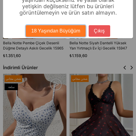
yetişkin değilseniz lütfen bu ürünleri
görüntülemeyin ve ürün satın almayın.
18 Yaşından Büyüğüm
Çıkış
Bella Notte Pembe Çiçek Desenli
Bella Notte Siyah Dantelli Yüksek
Düğme Detaylı Askılı Gecelik 15965
Yan Yırtmaçlı Ev İçi Gecelik 15947
₺1.351,60
₺1.159,60
İndirimli Ürünler
شحن مجاني
شحن مجاني
سلعة
جديدة