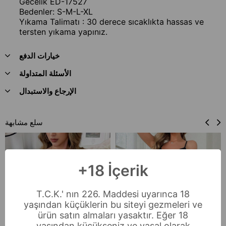
Gecelik ED-17527
Bedenler: S-M-L-XL
Yıkama Talimatı : 30 derece sıcaklıkta hassas ve
tersten yıkama yapınız.
خيارات الدفع
الأسئلة المتداولة
الإرجاع والاستبدال
سلع مشابهة
+18 İçerik
T.C.K.' nın 226. Maddesi uyarınca 18
yaşından küçüklerin bu siteyi gezmeleri ve
ürün satın almaları yasaktır. Eğer 18
yaşından küçükseniz ve yasal olarak