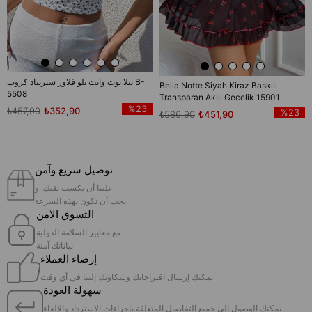
بيلا نوت وايت بلو فلاور سيريناد كروب B-
Bella Notte Siyah Kiraz Baskılı
5508
Transparan Akılı Gecelik 15901
%23
₺457,90
₺352,90
%23
₺586,90
₺451,90
توصيل سريع وآمن
علينا أن نكسب ثقتك. و
يجب أن نكون بهذه السرعة.
التسوق الآمن
مع معايير السلامة الدولية
بياناتك آمنة
إرضاء العملاء
يمكنك إرسال اقتراحاتك وشكاويك إلينا في أي وقت
سهولة العودة
يمكنك الوصول إلى جميع التفاصيل المتعلقة بإجراءات الاسترداد والإلغاء