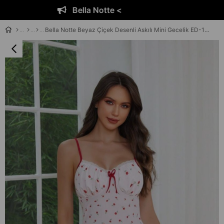
Bella Notte <
Bella Notte Beyaz Çiçek Desenli Askılı Mini Gecelik ED-17527