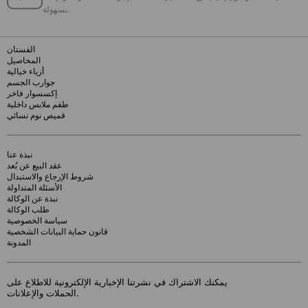
بسهولة.
الفستان
المحاصيل
أزياء خيالية
جوارب الجسم
إكسسوار فاخر
طقم ملابس داخلية
قميص نوم نسائي
نبذة عنا
عقد البيع عن بُعد
شروط الإرجاع والاستبدال
الأسئلة المتداولة
نبذة عن الوكالة
طلب الوكالة
سياسة الخصوصية
قانون حماية البيانات الشخصية
المدونة
يمكنك الاشتراك في نشرتنا الإخبارية الإلكترونية للاطلاع على
الحملات والإعلانات.