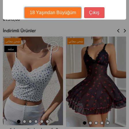
Bella Notte Siyah Asimetrik Kesim
18 Yaşından Büyüğüm
Çıkış
Fırfırlı Gecelik 15925
₺1.315,60
İndirimli Ürünler
شحن مجاني
شحن مجاني
سلعة
جديدة