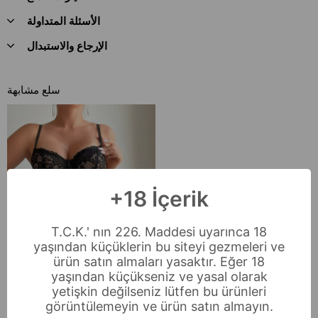
الأسئلة المتداولة
الإرجاع والاستبدال
سلع مشابهة
+18 İçerik
T.C.K.' nın 226. Maddesi uyarınca 18
yaşından küçüklerin bu siteyi gezmeleri ve
ürün satın almaları yasaktır. Eğer 18
yaşından küçükseniz ve yasal olarak
yetişkin değilseniz lütfen bu ürünleri
görüntülemeyin ve ürün satın almayın.