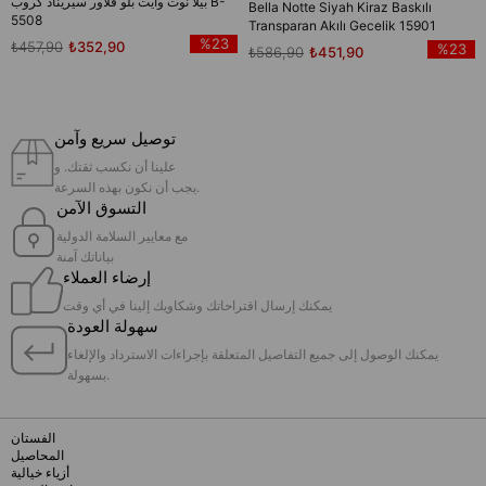
بيلا نوت وايت بلو فلاور سيريناد كروب B-
Bella Notte Siyah Kiraz Baskılı
5508
Transparan Akılı Gecelik 15901
%23
₺457,90
₺352,90
%23
₺586,90
₺451,90
توصيل سريع وآمن
علينا أن نكسب ثقتك. و
يجب أن نكون بهذه السرعة.
التسوق الآمن
مع معايير السلامة الدولية
بياناتك آمنة
إرضاء العملاء
يمكنك إرسال اقتراحاتك وشكاويك إلينا في أي وقت
سهولة العودة
يمكنك الوصول إلى جميع التفاصيل المتعلقة بإجراءات الاسترداد والإلغاء
بسهولة.
الفستان
المحاصيل
أزياء خيالية