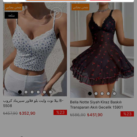
شحن مجاني
شحن مجاني
سلعة
جديدة
بيلا نوت وايت بلو فلاور سيريناد كروب B-
Bella Notte Siyah Kiraz Baskılı
5508
Transparan Akılı Gecelik 15901
%23
₺457,90
₺352,90
%23
₺586,90
₺451,90