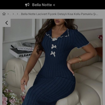
Bella Notte <
Bella Notte Lacivert Fiyonk Detaylı Kısa Kollu Pamuklu Şık Elbise E-5539