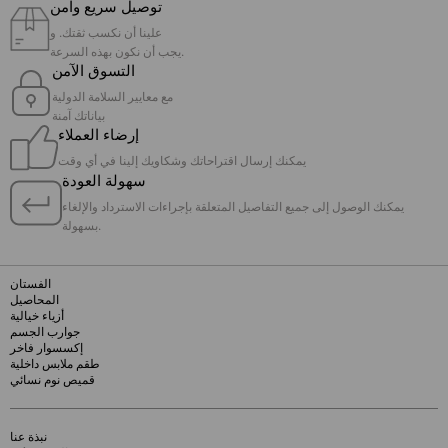
توصيل سريع وآمن
علينا أن نكسب ثقتك. و
يجب أن نكون بهذه السرعة.
التسوق الآمن
مع معايير السلامة الدولية
بياناتك آمنة
إرضاء العملاء
يمكنك إرسال اقتراحاتك وشكاويك إلينا في أي وقت
سهولة العودة
يمكنك الوصول إلى جميع التفاصيل المتعلقة بإجراءات الاسترداد والإلغاء
بسهولة.
الفستان
المحاصيل
أزياء خيالية
جوارب الجسم
إكسسوار فاخر
طقم ملابس داخلية
قميص نوم نسائي
نبذة عنا