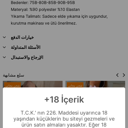
Bedenler: 75B-80B-85B-90B-95B
Materyal: %90 polyester %10 Elastan
Yıkama Talimatı: Sadece elde yıkama için uygundur,
kurutma makinası ve ütü önerilmez.
خيارات الدفع
الأسئلة المتداولة
الإرجاع والاستبدال
سلع مشابهة
شحن مجاني
شحن مجاني
+18 İçerik
T.C.K.' nın 226. Maddesi uyarınca 18
yaşından küçüklerin bu siteyi gezmeleri ve
ürün satın almaları yasaktır. Eğer 18