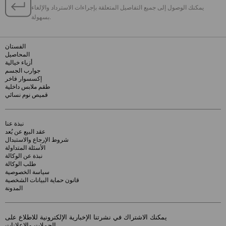
يمكنك الوصول إلى جميع التفاصيل المتعلقة بإجراءات الاسترداد والإلغاء
بسهولة.
الفستان
المحاصيل
أزياء خيالية
جوارب الجسم
إكسسوار فاخر
طقم ملابس داخلية
قميص نوم نسائي
نبذة عنا
عقد البيع عن بُعد
شروط الإرجاع والاستبدال
الأسئلة المتداولة
نبذة عن الوكالة
طلب الوكالة
سياسة الخصوصية
قانون حماية البيانات الشخصية
المدونة
يمكنك الاشتراك في نشرتنا الإخبارية الإلكترونية للاطلاع على
الحملات والإعلانات.