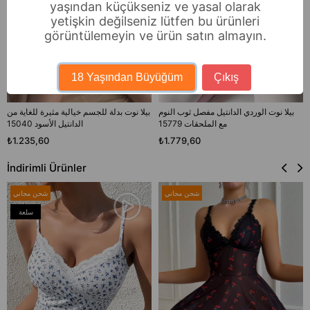
yaşından küçükseniz ve yasal olarak
yetişkin değilseniz lütfen bu ürünleri
görüntülemeyin ve ürün satın almayın.
18 Yaşından Büyüğüm
Çıkış
بيلا نوت الوردي الدانتيل مفصل ثوب النوم
بيلا نوت بدلة للجسم خيالية مثيرة للغاية من
مع الملحقات 15779
الدانتيل الأسود 15040
₺1.235,60
₺1.779,60
İndirimli Ürünler
شحن مجاني
شحن مجاني
سلعة
جديدة