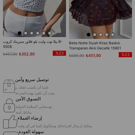
بيلا نوت وايت بلو فلاور سيريناد كروب B-
Bella Notte Siyah Kiraz Baskılı
5508
Transparan Akılı Gecelik 15901
%23
₺457,90
₺352,90
%23
₺586,90
₺451,90
توصيل سريع وآمن
علينا أن نكسب ثقتك. و
يجب أن نكون بهذه السرعة.
التسوق الآمن
مع معايير السلامة الدولية
بياناتك آمنة
إرضاء العملاء
يمكنك إرسال اقتراحاتك وشكاويك إلينا في أي وقت
سهولة العودة