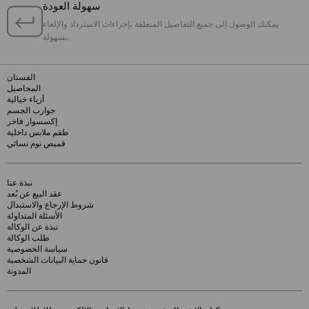
سهولة العودة
يمكنك الوصول إلى جميع التفاصيل المتعلقة بإجراءات الاسترداد والإلغاء
بسهولة.
الفستان
المحاصيل
أزياء خيالية
جوارب الجسم
إكسسوار فاخر
طقم ملابس داخلية
قميص نوم نسائي
نبذة عنا
عقد البيع عن بُعد
شروط الإرجاع والاستبدال
الأسئلة المتداولة
نبذة عن الوكالة
طلب الوكالة
سياسة الخصوصية
قانون حماية البيانات الشخصية
المدونة