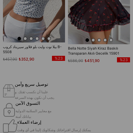
بيلا نوت وايت بلو فلاور سيريناد كروب B-
Bella Notte Siyah Kiraz Baskılı
5508
Transparan Akılı Gecelik 15901
%23
₺457,90
₺352,90
%23
₺586,90
₺451,90
توصيل سريع وآمن
علينا أن نكسب ثقتك. و
يجب أن نكون بهذه السرعة.
التسوق الآمن
مع معايير السلامة الدولية
بياناتك آمنة
إرضاء العملاء
يمكنك إرسال اقتراحاتك وشكاويك إلينا في أي وقت