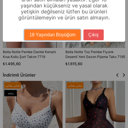
yaşından küçükseniz ve yasal olarak
yetişkin değilseniz lütfen bu ürünleri
görüntülemeyin ve ürün satın almayın.
18 Yaşından Büyüğüm
Çıkış
Bella Notte Pembe Dantel Kenarlı
Bella Notte Toz Pembe Fiyonk
Kısa Kollu Şort Takım 7719
Desenli Yeni Sezon Pijama Takıı 7195
₺1.495,60
₺1.615,60
İndirimli Ürünler
شحن مجاني
شحن مجاني
سلعة
جديدة