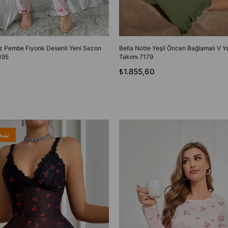
oz Pembe Fiyonk Desenli Yeni Sezon
Bella Notte Yeşil Öncen Bağlamalı V 
195
Takımı 7179
₺1.855,60
شحن