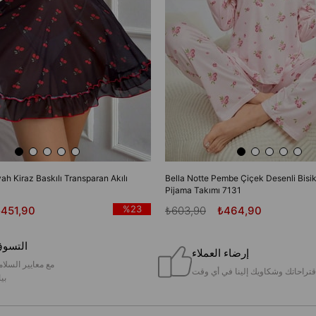
yah Kiraz Baskılı Transparan Akılı
Bella Notte Pembe Çiçek Desenli Bisik
Pijama Takımı 7131
%23
₺451,90
₺603,90
₺464,90
التسوق
إرضاء العملاء
مع معايير السلام
قتراحاتك وشكاويك إلينا في أي وقت
بيا