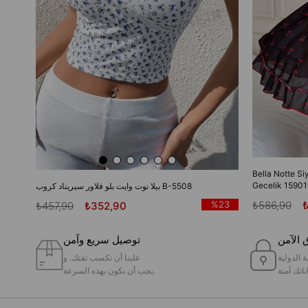
Bella Notte Si
Gecelik 15901
بيلا نوت وايت بلو فلاور سيريناد كروب B-5508
₺586,90
%23
₺457,90
₺352,90
 الآمن
توصيل سريع وآمن
ة الدولية
علينا أن نكسب ثقتك. و
ناتك آمنة
يجب أن نكون بهذه السرعة.