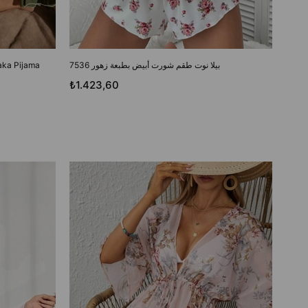
بيلا نوت طقم شورت أبيض بطبعة زهور 7536
Yaka Pijama
₺1.423,60