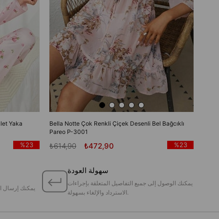
let Yaka
Bella Notte Çok Renkli Çiçek Desenli Bel Bağcıklı
Pareo P-3001
%23
%23
₺614,90
₺472,90
سهولة العودة
يمكنك الوصول إلى جميع التفاصيل المتعلقة بإجراءات
يمكنك إرسال ا
الاسترداد والإلغاء بسهولة.