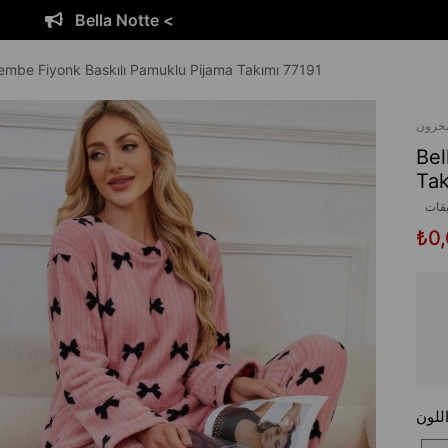
<
Bella Notte
Pembe Fiyonk Baskılı Pamuklu Pijama Takımı 77191
مخزون
Bel
Tak
يقات
₺0
للون