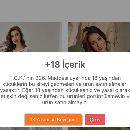
+18 İçerik
T.C.K.' nın 226. Maddesi uyarınca 18 yaşından
küçüklerin bu siteyi gezmeleri ve ürün satın almaları
yasaktır. Eğer 18 yaşından küçükseniz ve yasal olara
yetişkin değilseniz lütfen bu ürünleri görüntülemeyin v
ürün satın almayın.
18 Yaşından Büyüğüm
Çıkış