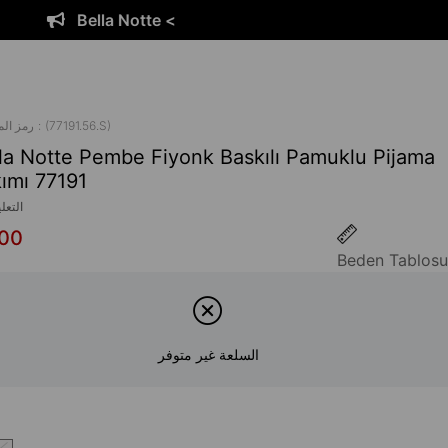
 <
Bella Notte
(77191.56.S)
رمز ال
la Notte Pembe Fiyonk Baskılı Pamuklu Pijama
ımı 77191
التعل
,00
Beden Tablosu
السلعة غير متوفر
ا