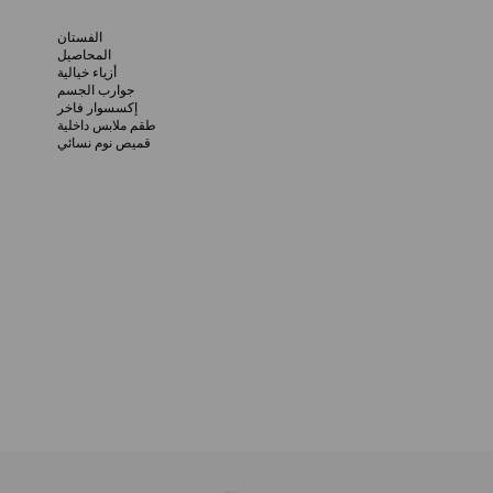
الفستان
المحاصيل
أزياء خيالية
جوارب الجسم
إكسسوار فاخر
طقم ملابس داخلية
قميص نوم نسائي