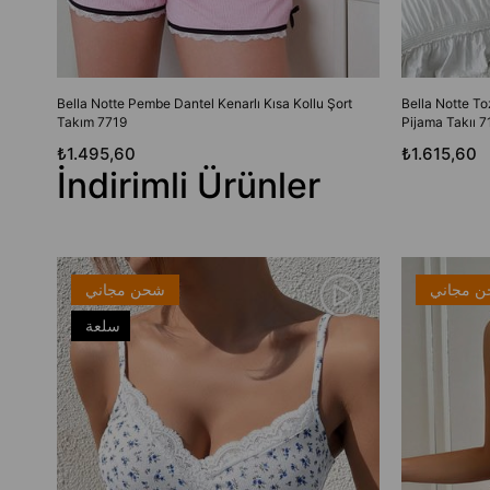
Bella Notte Pembe Dantel Kenarlı Kısa Kollu Şort
Bella Notte T
Takım 7719
Pijama Takıı 7
₺1.495,60
₺1.615,60
İndirimli Ürünler
 مجاني
شحن مجاني
سلعة
جديدة