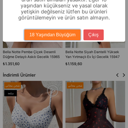
yaşından küçükseniz ve yasal olarak
yetişkin değilseniz lütfen bu ürünleri
görüntülemeyin ve ürün satın almayın.
18 Yaşından Büyüğüm
Çıkış
Bella Notte Pembe Çiçek Desenli
Bella Notte Siyah Dantelli Yüksek
Düğme Detaylı Askılı Gecelik 15965
Yan Yırtmaçlı Ev İçi Gecelik 15947
₺1.351,60
₺1.159,60
İndirimli Ürünler
شحن مجاني
شحن مجاني
سلعة
جديدة