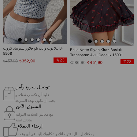
بيلا نوت وايت بلو فلاور سيريناد كروب B-
Bella Notte Siyah Kiraz Baskılı
5508
Transparan Akılı Gecelik 15901
%23
₺457,90
₺352,90
%23
₺586,90
₺451,90
توصيل سريع وآمن
علينا أن نكسب ثقتك. و
يجب أن نكون بهذه السرعة.
التسوق الآمن
مع معايير السلامة الدولية
بياناتك آمنة
إرضاء العملاء
يمكنك إرسال اقتراحاتك وشكاويك إلينا في أي وقت