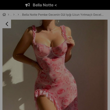
Bella Notte <
Bella Notte Pembe Gecenin Gül Işığı Uzun Yırtmaçlı Gecelik 31509