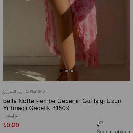
(31509.56.S)
رمز المخزون
Bella Notte Pembe Gecenin Gül Işığı Uzun
Yırtmaçlı Gecelik 31509
التعليقات
₺0,00
Beden Tablosu