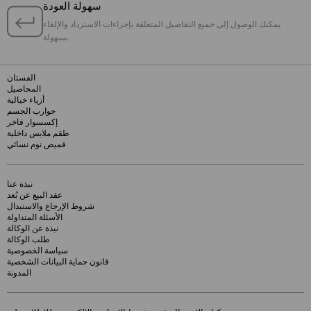
سهولة العودة
يمكنك الوصول إلى جميع التفاصيل المتعلقة بإجراءات الاسترداد والإلغاء
بسهولة.
الفستان
المحاصيل
أزياء خيالية
جوارب الجسم
إكسسوار فاخر
طقم ملابس داخلية
قميص نوم نسائي
نبذة عنا
عقد البيع عن بُعد
شروط الإرجاع والاستبدال
الأسئلة المتداولة
نبذة عن الوكالة
طلب الوكالة
سياسة الخصوصية
قانون حماية البيانات الشخصية
المدونة