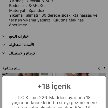
Yırtmaçlı Gecelik 31509
Bedenler : S-M-L-XL
Materyal : Spandex
Yıkama Talimatı : 30 derece sıcaklıkta hassas ve
tersten yıkama yapınız. Kurutma Makinası
önerilmez
خيارات الدفع
الأسئلة المتداولة
الإرجاع والاستبدال
سلع مشابهة
+18 İçerik
T.C.K.' nın 226. Maddesi uyarınca 18
yaşından küçüklerin bu siteyi gezmeleri ve
ürün satın almaları yasaktır. Eğer 18