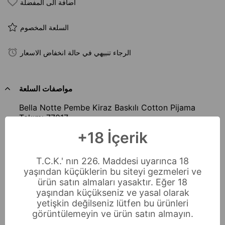
اضافة الى المفضلة
السلعة المخصوم
الرجاء تنبيهي في حالة انخفاض الاسعار
مواصفات السلعة
Bella Notte Pembe Kiraz Baskılı Cotton Pijama
Takımı 77017
Bedenler : S-M-L-XL
+18 İçerik
Materyal : %100 Cotton
Yıkama Talimatı : 30 derece sıcaklıkta hassas ve
tersten yıkama yapınız.
T.C.K.' nın 226. Maddesi uyarınca 18
yaşından küçüklerin bu siteyi gezmeleri ve
خيارات الدفع
ürün satın almaları yasaktır. Eğer 18
yaşından küçükseniz ve yasal olarak
الأسئلة المتداولة
yetişkin değilseniz lütfen bu ürünleri
görüntülemeyin ve ürün satın almayın.
الإرجاع والاستبدال