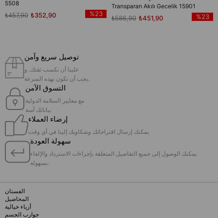
5508
Transparan Akılı Gecelik 15901
%23
₺457,90
₺352,90
%23
₺586,90
₺451,90
توصيل سريع وآمن
علينا أن نكسب ثقتك. و
يجب أن نكون بهذه السرعة.
التسوق الآمن
مع معايير السلامة الدولية
بياناتك آمنة
إرضاء العملاء
يمكنك إرسال اقتراحاتك وشكاويك إلينا في أي وقت
سهولة العودة
يمكنك الوصول إلى جميع التفاصيل المتعلقة بإجراءات الاسترداد والإلغاء
بسهولة.
الفستان
المحاصيل
أزياء خيالية
جوارب الجسم