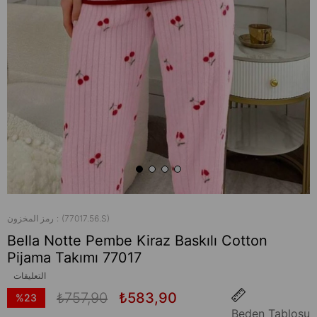
(77017.56.S)
رمز المخزون
Bella Notte Pembe Kiraz Baskılı Cotton
Pijama Takımı 77017
التعليقات
₺757,90
₺583,90
%
23
Beden Tablosu