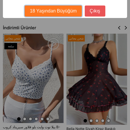
18 Yaşından Büyüğüm
Çıkış
İndirimli Ürünler
شحن مجاني
شحن مجاني
سلعة
جديدة
بيلا نوت وايت بلو فلاور سيريناد كروب B-
Bella Notte Siyah Kiraz Baskılı