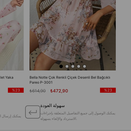
let Yaka
Bella Notte Çok Renkli Çiçek Desenli Bel Bağcıklı
Pareo P-3001
%23
%23
₺614,90
₺472,90
سهولة العودة
يمكنك الوصول إلى جميع التفاصيل المتعلقة بإجراءات
يمكنك إرسال ا
الاسترداد والإلغاء بسهولة.