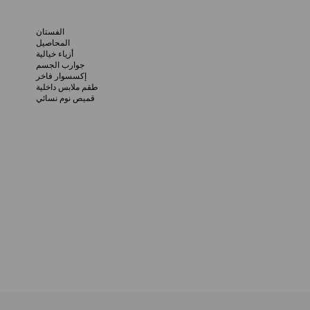
الفستان
المحاصيل
أزياء خيالية
جوارب الجسم
إكسسوار فاخر
طقم ملابس داخلية
قميص نوم نسائي