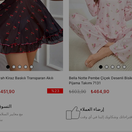
yah Kiraz Baskılı Transparan Akılı
Bella Notte Pembe Çiçek Desenli Bisik
Pijama Takımı 7131
%23
₺451,90
₺603,90
₺464,90
التسوق
إرضاء العملاء
مع معايير السلام
قتراحاتك وشكاويك إلينا في أي وقت
بيا