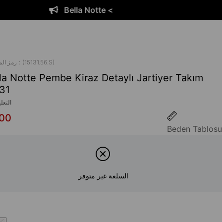
e <
Bella Not
(15131.56.S)
رمز ال
la Notte Pembe Kiraz Detaylı Jartiyer Takım
31
التعل
,00
Beden Tablosu
السلعة غير متوفر
ا