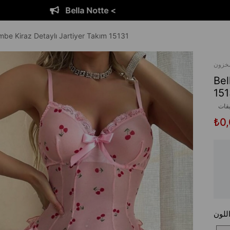
e <
Bella Nott
mbe Kiraz Detaylı Jartiyer Takım 15131
مخزون
Bel
151
يقات
₺0
للون