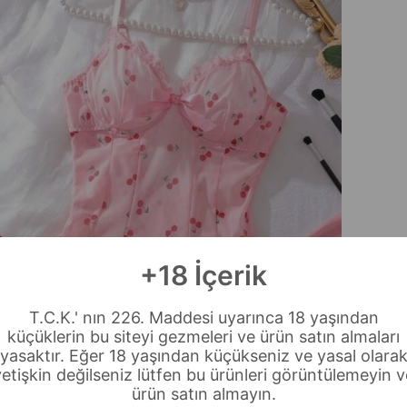
+18 İçerik
T.C.K.' nın 226. Maddesi uyarınca 18 yaşından
küçüklerin bu siteyi gezmeleri ve ürün satın almaları
yasaktır. Eğer 18 yaşından küçükseniz ve yasal olara
yetişkin değilseniz lütfen bu ürünleri görüntülemeyin v
ürün satın almayın.