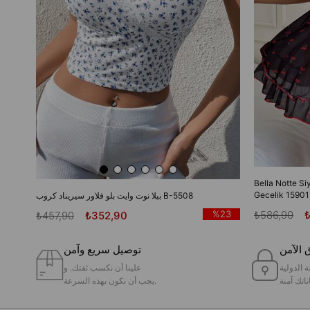
Bella Notte Si
Gecelik 15901
بيلا نوت وايت بلو فلاور سيريناد كروب B-5508
₺586,90
%23
₺457,90
₺352,90
 الآمن
توصيل سريع وآمن
ة الدولية
علينا أن نكسب ثقتك. و
ناتك آمنة
يجب أن نكون بهذه السرعة.