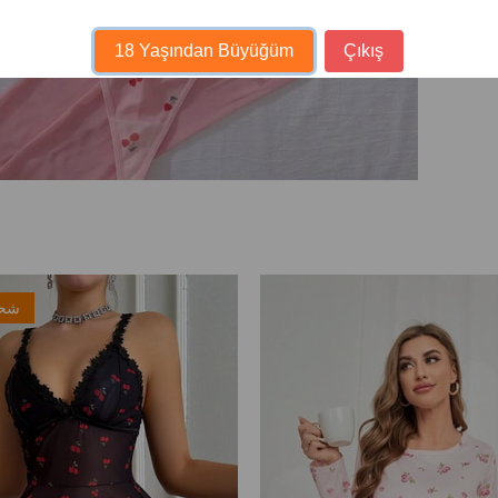
18 Yaşından Büyüğüm
Çıkış
شحن