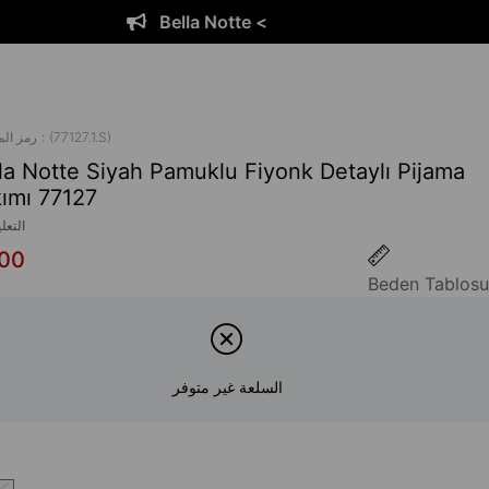
Notte <
Bella 
(77127.1.S)
رمز ال
la Notte Siyah Pamuklu Fiyonk Detaylı Pijama
ımı 77127
التعل
,00
Beden Tablosu
السلعة غير متوفر
ا