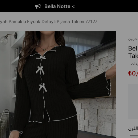
Notte <
Bella 
iyah Pamuklu Fiyonk Detaylı Pijama Takımı 77127
مخزون
Bel
Tak
يقات
₺0
للون