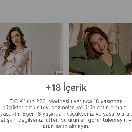
+18 İçerik
T.C.K.' nın 226. Maddesi uyarınca 18 yaşından
küçüklerin bu siteyi gezmeleri ve ürün satın almaları
yasaktır. Eğer 18 yaşından küçükseniz ve yasal olara
yetişkin değilseniz lütfen bu ürünleri görüntülemeyin v
ürün satın almayın.