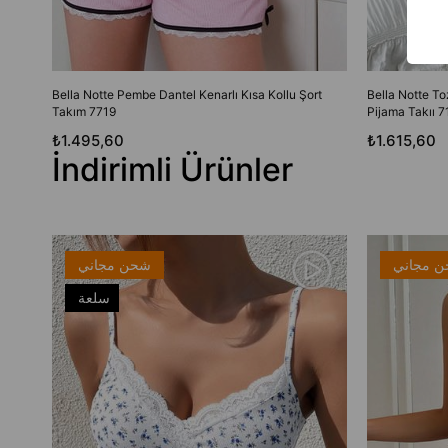
Bella Notte Pembe Dantel Kenarlı Kısa Kollu Şort
Bella Notte T
Takım 7719
Pijama Takıı 7
₺1.495,60
₺1.615,60
İndirimli Ürünler
 مجاني
شحن مجاني
سلعة
جديدة