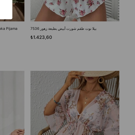
بيلا نوت طقم شورت أبيض بطبعة زهور 7536
Yaka Pijama
₺1.423,60