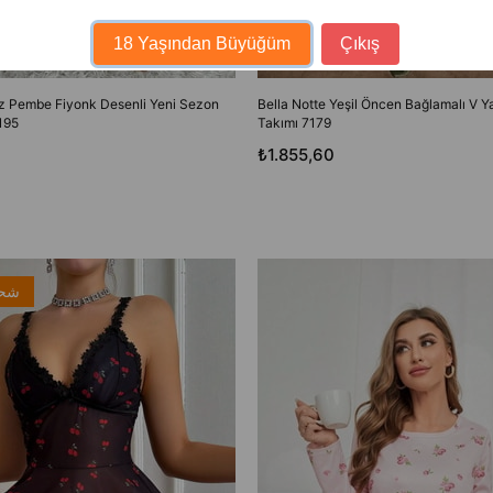
18 Yaşından Büyüğüm
Çıkış
oz Pembe Fiyonk Desenli Yeni Sezon
Bella Notte Yeşil Öncen Bağlamalı V 
195
Takımı 7179
₺1.855,60
شحن