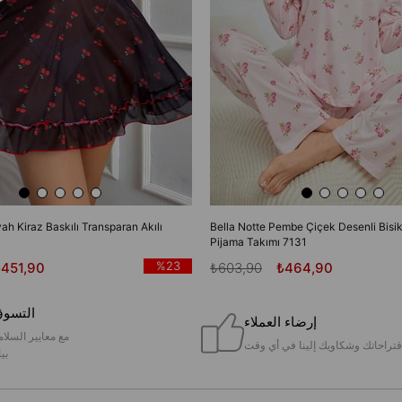
yah Kiraz Baskılı Transparan Akılı
Bella Notte Pembe Çiçek Desenli Bisik
Pijama Takımı 7131
%23
₺451,90
₺603,90
₺464,90
التسوق
إرضاء العملاء
مع معايير السلام
قتراحاتك وشكاويك إلينا في أي وقت
بيا