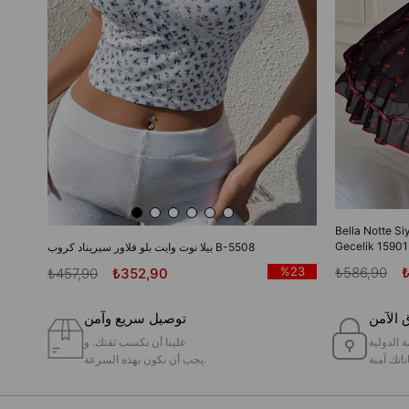
Bella Notte Si
Gecelik 15901
بيلا نوت وايت بلو فلاور سيريناد كروب B-5508
₺586,90
%23
₺457,90
₺352,90
 الآمن
توصيل سريع وآمن
ة الدولية
علينا أن نكسب ثقتك. و
ناتك آمنة
يجب أن نكون بهذه السرعة.