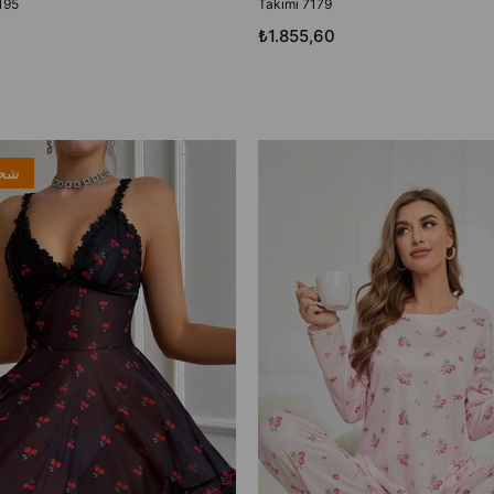
195
Takımı 7179
₺1.855,60
شحن