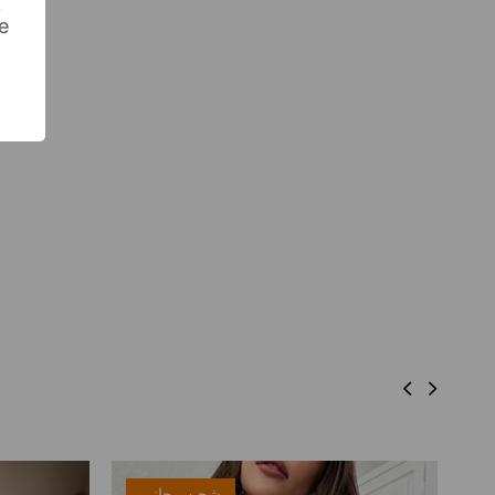
k
e
شحن مجاني