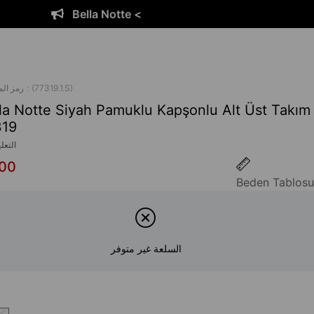
Bella Notte <
(77319.1.S)
رمز ال
la Notte Siyah Pamuklu Kapşonlu Alt Üst Takım
319
التعل
,00
Beden Tablosu
السلعة غير متوفر
ا