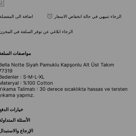
أ
الرجاء تنبيهي في حالة انخفاض الاسعار
اضافة الى المفضلة
الرجاء ابلاغي عن توفر السلعة في المخزن
مواصفات السلعة
Bella Notte Siyah Pamuklu Kapşonlu Alt Üst Takım
77319
Bedenler : S-M-L-XL
Materyal : %100 Cotton
Yıkama Talimatı : 30 derece sıcaklıkta hassas ve tersten
yıkama yapınız.
خيارات الدفع
الأسئلة المتداولة
الإرجاع والاستبدال