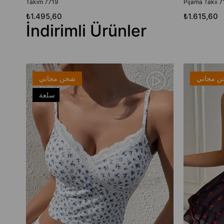
Takım 7719
Pijama Takıı 7
₺1.495,60
₺1.615,60
İndirimli Ürünler
 مجاني
شحن مجاني
سلعة
جديدة