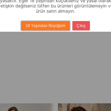
yasaktır. Eğer 18 yaşından küçükseniz ve yasal olara
yetişkin değilseniz lütfen bu ürünleri görüntülemeyin v
ürün satın almayın.
18 Yaşından Büyüğüm
Çıkış