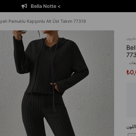
Bella Notte <
Siyah Pamuklu Kapşonlu Alt Üst Takım 77319
مخزون
Bel
77
يقات
₺0
للون