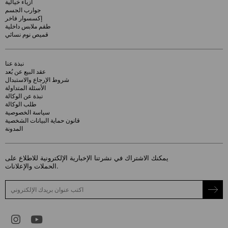
أزياء خيالية
جوارب الجسم
إكسسوار فاخر
طقم ملابس داخلية
قميص نوم نسائي
نبذة عنا
عقد البيع عن بُعد
شروط الإرجاع والاستبدال
الأسئلة المتداولة
نبذة عن الوكالة
طلب الوكالة
سياسة الخصوصية
قانون حماية البيانات الشخصية
المدونة
يمكنك الاشتراك في نشرتنا الإخبارية الإلكترونية للاطلاع على
الحملات والإعلانات.