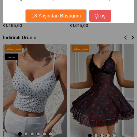
Bella Notte Pembe Dantel Kenarlı
Bella Notte Toz Pembe Fiyonk
18 Yaşından Büyüğüm
Çıkış
Kısa Kollu Şort Takım 7719
Desenli Yeni Sezon Pijama Takıı 7195
₺1.495,60
₺1.615,60
İndirimli Ürünler
شحن مجاني
شحن مجاني
سلعة
جديدة