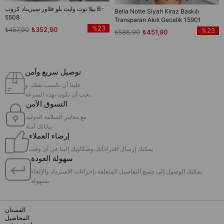
بيلا نوت وايت بلو فلاور سيريناد كروب B-
Bella Notte Siyah Kiraz Baskılı
5508
Transparan Akılı Gecelik 15901
%23
₺457,90
₺352,90
%23
₺586,90
₺451,90
توصيل سريع وآمن
علينا أن نكسب ثقتك. و
يجب أن نكون بهذه السرعة.
التسوق الآمن
مع معايير السلامة الدولية
بياناتك آمنة
إرضاء العملاء
يمكنك إرسال اقتراحاتك وشكاويك إلينا في أي وقت
سهولة العودة
يمكنك الوصول إلى جميع التفاصيل المتعلقة بإجراءات الاسترداد والإلغاء
بسهولة.
الفستان
المحاصيل