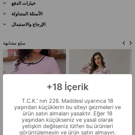
خيارات الدفع
الأسئلة المتداولة
الإرجاع والاستبدال
سلع مشابهة
+18 İçerik
T.C.K.' nın 226. Maddesi uyarınca 18
yaşından küçüklerin bu siteyi gezmeleri ve
ürün satın almaları yasaktır. Eğer 18
yaşından küçükseniz ve yasal olarak
yetişkin değilseniz lütfen bu ürünleri
görüntülemeyin ve ürün satın almayın.