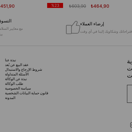
%23
₺451,90
₺603,90
₺464,90
التسوق
إرضاء العملاء
مع معايير السلام
قتراحاتك وشكاويك إلينا في أي وقت
بيا
ة
نبذة عنا
عقد البيع عن بُعد
ات
شروط الإرجاع والاستبدال
الأسئلة المتداولة
نبذة عن الوكالة
طلب الوكالة
سياسة الخصوصية
قانون حماية البيانات الشخصية
المدونة