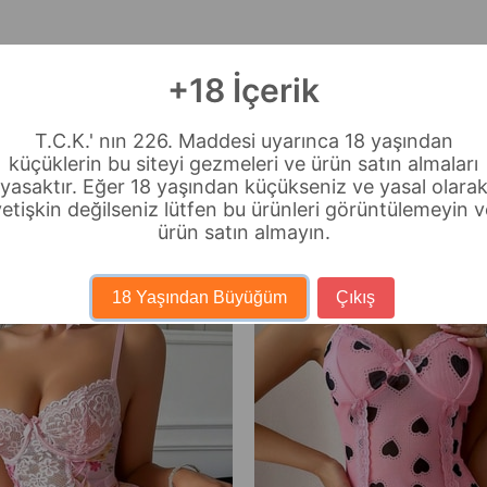
+18 İçerik
T.C.K.' nın 226. Maddesi uyarınca 18 yaşından
küçüklerin bu siteyi gezmeleri ve ürün satın almaları
yasaktır. Eğer 18 yaşından küçükseniz ve yasal olara
yetişkin değilseniz lütfen bu ürünleri görüntülemeyin v
ürün satın almayın.
18 Yaşından Büyüğüm
Çıkış
شحن