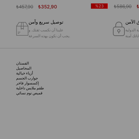
₺586,90
%23
₺457,90
₺352,90
 الآمن
توصيل سريع وآمن
ة الدولية
علينا أن نكسب ثقتك. و
ناتك آمنة
يجب أن نكون بهذه السرعة.
الفستان
المحاصيل
أزياء خيالية
جوارب الجسم
إكسسوار فاخر
طقم ملابس داخلية
قميص نوم نسائي