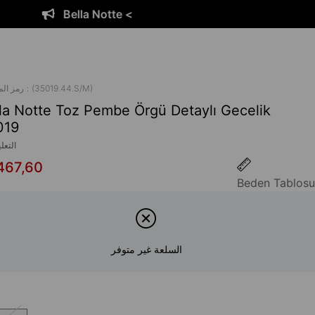
Bella Notte <
(35019.44.S/M)
رمز ال
la Notte Toz Pembe Örgü Detaylı Gecelik
019
التعل
467,60
Beden Tablosu
السلعة غير متوفر
ا