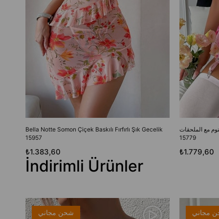
نوم مع الملحقات
Bella Notte Somon Çiçek Baskılı Fırfırlı Şık Gecelik
15957
15779
₺1.383,60
₺1.779,60
İndirimli Ürünler
 مجاني
شحن مجاني