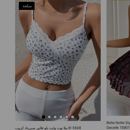
سلعة
جديدة
Bella Notte Si
Gecelik 15901
بيلا نوت وايت بلو فلاور سيريناد كروب B-5508