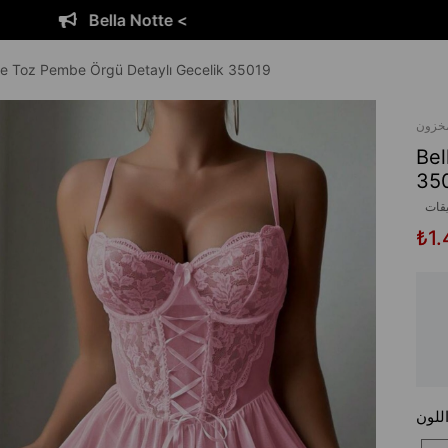
Bella Notte <
te Toz Pembe Örgü Detaylı Gecelik 35019
مخزون
Bel
35
يقات
₺1.
للون