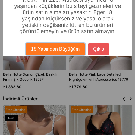
yaşından küçüklerin bu siteyi gezmeleri ve
ürün satın almaları yasaktır. Eğer 18
yaşından küçükseniz ve yasal olarak
yetişkin değilseniz lütfen bu ürünleri
görüntülemeyin ve ürün satın almayın.
18 Yaşından Büyüğüm
Çıkış
Bella Notte Somon Çiçek Baskılı
Bella Notte Pink Lace Detailed
Fırfırlı Şık Gecelik 15957
Nightgown with Accessories 15779
₺1.383,60
₺1.779,60
İndirimli Ürünler
Free Shipping
Free Shipping
New
Item