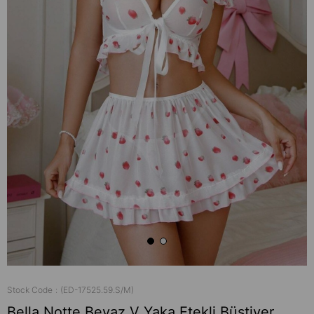
Stock Code
(ED-17525.59.S/M)
Bella Notte Beyaz V Yaka Etekli Büstiyer