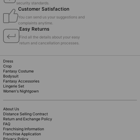
security standards.
Customer Satisfaction
You can send us your suggestions and
complaints anytime.
Easy Returns
Find all the details about your easy
return and cancellation processes.
Dress
Crop
Fantasy Costume
Bodysuit
Fantasy Accessories
Lingerie Set
Women's Nightgown
About Us
Distance Selling Contract
Return and Exchange Policy
FAQ
Franchising Information
Franchise Application
Privacy Policy