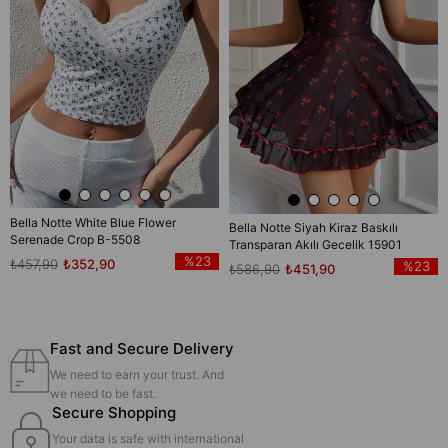
Bella Notte White Blue Flower
Bella Notte Siyah Kiraz Baskılı
Serenade Crop B-5508
Transparan Akılı Gecelik 15901
%23
₺457,90
₺352,90
%23
₺586,90
₺451,90
Fast and Secure Delivery
We need to earn your trust. And
we need to be fast.
Secure Shopping
Your data is safe with international