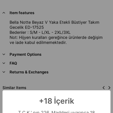
Item features
Bella Notte Beyaz V Yaka Etekli Büstiyer Takım
Gecelik ED-17525
Bedenler : S/M - L/XL - 2XL/3XL
Not: Hijyen kuralları gereğince ürünlerde değişim
ve iade kabul edilmemektedir.
Payment Options
FAQ
Returns & Exchanges
Similar Items
Free Shipping
+18 İçerik
T.C.K.' nın 226. Maddesi uyarınca 18