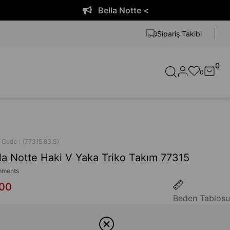
la Notte <
Be
Sipariş Takibi
0
0
k Code
(77315.83.S)
la Notte Haki V Yaka Triko Takım 77315
ments
,00
Beden Tablosu