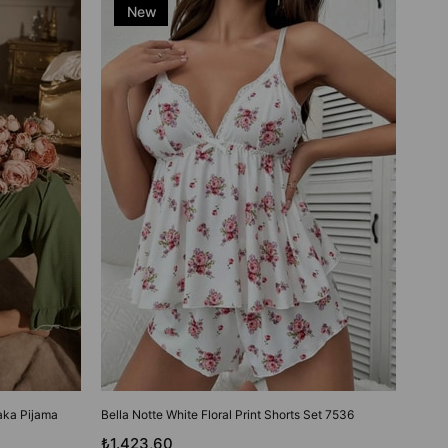
₺58
New
Item
Yaka Pijama
Bella Notte White Floral Print Shorts Set 7536
₺1.423,60