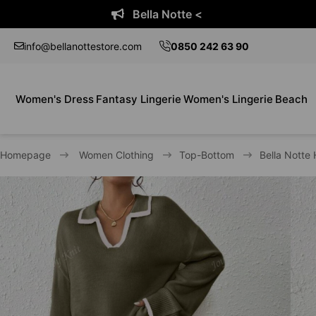
la Notte <
Bel
info@bellanottestore.com
0850 242 63 90
Women's Dress
Fantasy Lingerie
Women's Lingerie
Beach
Homepage
Women Clothing
Top-Bottom
Bella Notte