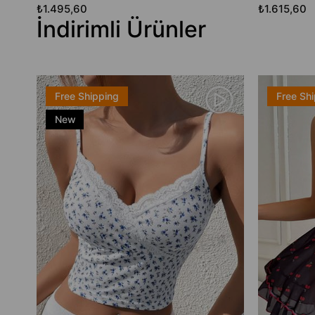
₺1.495,60
₺1.615,60
İndirimli Ürünler
Free Shipping
Free Sh
New
Item