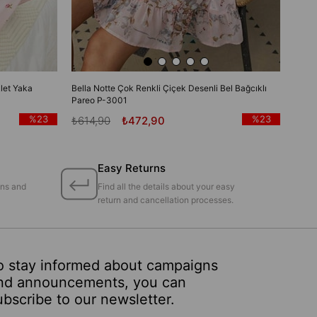
let Yaka
Bella Notte Çok Renkli Çiçek Desenli Bel Bağcıklı
Pareo P-3001
%23
%23
₺614,90
₺472,90
Easy Returns
ons and
Find all the details about your easy
return and cancellation processes.
o stay informed about campaigns
nd announcements, you can
ubscribe to our newsletter.