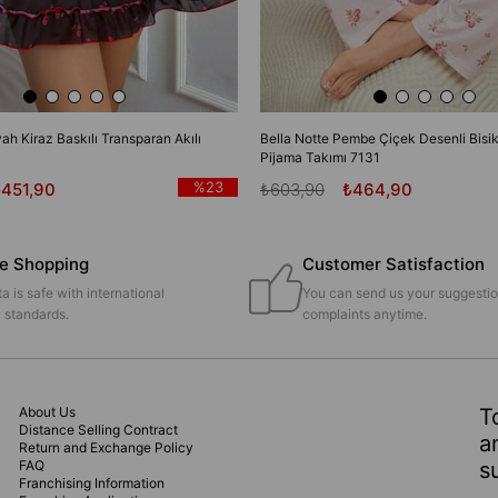
yah Kiraz Baskılı Transparan Akılı
Bella Notte Pembe Çiçek Desenli Bisik
Pijama Takımı 7131
%23
₺451,90
₺603,90
₺464,90
e Shopping
Customer Satisfaction
a is safe with international
You can send us your suggesti
y standards.
complaints anytime.
About Us
T
Distance Selling Contract
a
Return and Exchange Policy
FAQ
s
Franchising Information