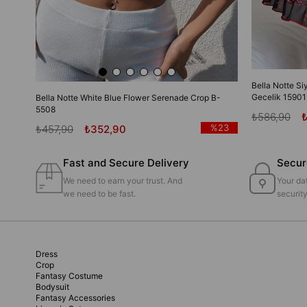
Bella Notte Si
Gecelik 15901
Bella Notte White Blue Flower Serenade Crop B-
5508
₺586,90
%23
₺457,90
₺352,90
Fast and Secure Delivery
Secur
We need to earn your trust. And
Your dat
we need to be fast.
securit
Dress
Crop
Fantasy Costume
Bodysuit
Fantasy Accessories