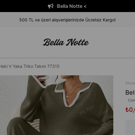
la Notte <
Bel
500 TL ve üzeri alışverişlerinizde Ücretsiz Kargo!
 Haki V Yaka Triko Takım 77315
Stoc
Bel
Com
₺0