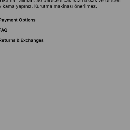
Yıkama Talimatı: 30 derece sıcaklıkta hassas ve tersten
yıkama yapınız. Kurutma makinası önerilmez.
Payment Options
FAQ
Returns & Exchanges