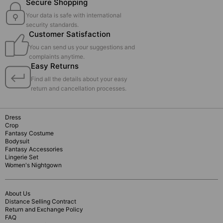
Secure Shopping
Your data is safe with international
security standards.
Customer Satisfaction
You can send us your suggestions and
complaints anytime.
Easy Returns
Find all the details about your easy
return and cancellation processes.
Dress
Crop
Fantasy Costume
Bodysuit
Fantasy Accessories
Lingerie Set
Women's Nightgown
About Us
Distance Selling Contract
Return and Exchange Policy
FAQ