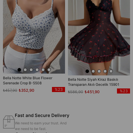
Item
Bella Notte White Blue Flower
Bella Notte Siyah Kiraz Baskılı
Serenade Crop B-5508
Transparan Akılı Gecelik 15901
%23
₺457,90
₺352,90
%23
₺586,90
₺451,90
Fast and Secure Delivery
We need to earn your trust. And
we need to be fast.