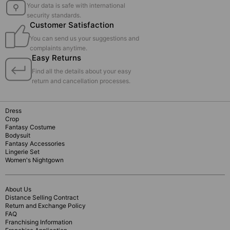
Your data is safe with international
security standards.
Customer Satisfaction
You can send us your suggestions and
complaints anytime.
Easy Returns
Find all the details about your easy
return and cancellation processes.
Dress
Crop
Fantasy Costume
Bodysuit
Fantasy Accessories
Lingerie Set
Women's Nightgown
About Us
Distance Selling Contract
Return and Exchange Policy
FAQ
Franchising Information