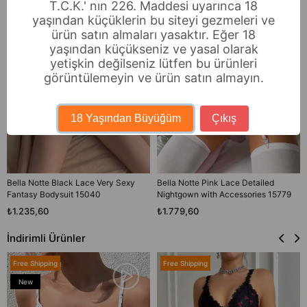
T.C.K.' nın 226. Maddesi uyarınca 18
yaşından küçüklerin bu siteyi gezmeleri ve
ürün satın almaları yasaktır. Eğer 18
yaşından küçükseniz ve yasal olarak
yetişkin değilseniz lütfen bu ürünleri
görüntülemeyin ve ürün satın almayın.
18 Yaşından Büyüğüm
Çıkış
Bella Notte Black Lace Very Sexy
Bella Notte Pink Lace Detailed
Fantasy Bodysuit 15040
Nightgown with Accessories 15779
₺1.235,60
₺1.779,60
İndirimli Ürünler
Free Shipping
Free Shipping
New
Item