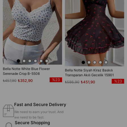
Bella Notte White Blue Flower
Bella Notte Siyah Kiraz Baskılı
Serenade Crop B-5508
Transparan Akılı Gecelik 15901
%23
₺457,90
₺352,90
%23
₺586,90
₺451,90
Fast and Secure Delivery
We need to earn your trust. And
we need to be fast.
Secure Shopping