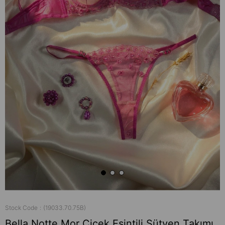
Stock Code
(19033.70.75B)
Bella Notte Mor Çiçek Esintili Sütyen Takımı