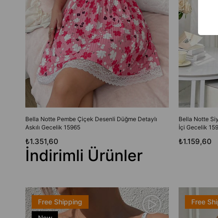
Bella Notte Pembe Çiçek Desenli Düğme Detaylı
Bella Notte Si
Askılı Gecelik 15965
İçi Gecelik 15
₺1.351,60
₺1.159,60
İndirimli Ürünler
Free Shipping
Free Sh
New