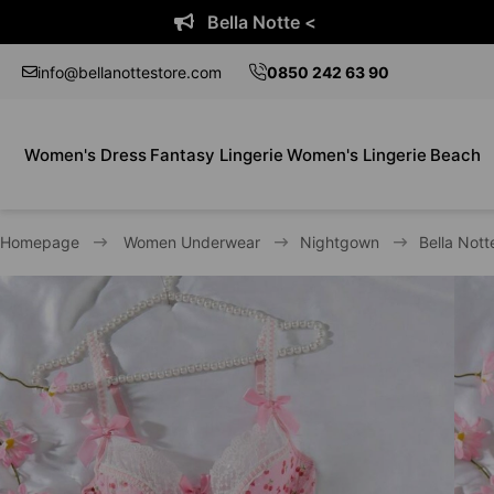
Bella Notte <
info@bellanottestore.com
0850 242 63 90
Women's Dress
Fantasy Lingerie
Women's Lingerie
Beach
Homepage
Women Underwear
Nightgown
Bella Nott