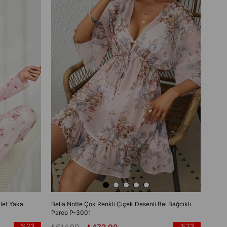
let Yaka
Bella Notte Çok Renkli Çiçek Desenli Bel Bağcıklı
Pareo P-3001
%23
%23