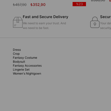
₺586,90
%23
₺457,90
₺352,90
Fast and Secure Delivery
Secur
We need to earn your trust. And
Your dat
we need to be fast.
securit
Dress
Crop
Fantasy Costume
Bodysuit
Fantasy Accessories
Lingerie Set
Women's Nightgown