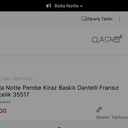
Bella Notte <
Sipariş Takibi
0
0
k Code
(35517.56.S)
la Notte Pembe Kiraz Baskılı Dantelli Fransız
elik 35517
ments
,00
Beden Tablosu