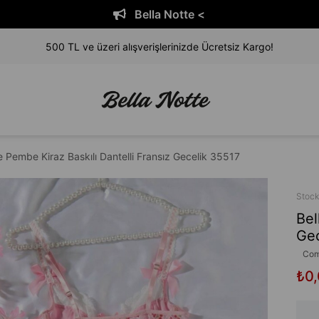
Bella Notte <
500 TL ve üzeri alışverişlerinizde Ücretsiz Kargo!
e Pembe Kiraz Baskılı Dantelli Fransız Gecelik 35517
Stoc
Bel
Gec
Com
₺0