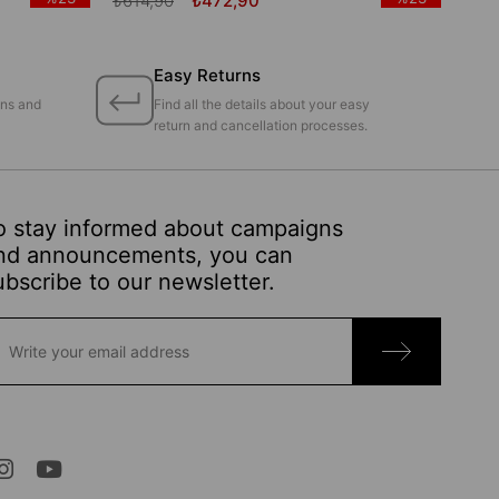
₺614,90
₺472,90
Easy Returns
ons and
Find all the details about your easy
return and cancellation processes.
o stay informed about campaigns
nd announcements, you can
ubscribe to our newsletter.