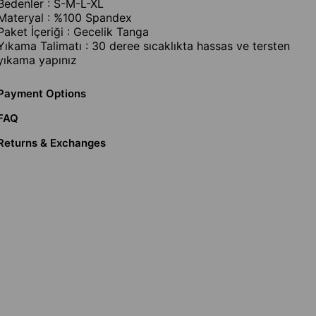
Bedenler : S-M-L-XL
Materyal : %100 Spandex
Paket İçeriği : Gecelik Tanga
Yıkama Talimatı : 30 deree sıcaklıkta hassas ve tersten
yıkama yapınız
Payment Options
FAQ
Returns & Exchanges