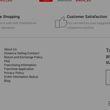
₺451,90
₺603,90
₺464,90
e Shopping
Customer Satisfaction
a is safe with international
You can send us your suggesti
y standards.
complaints anytime.
About Us
T
Distance Selling Contract
a
Return and Exchange Policy
FAQ
s
Franchising Information
Franchise Application
Privacy Policy
KVKK Information Notice
Blog