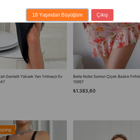
18 Yaşından Büyüğüm
Çıkış
yah Dantelli Yüksek Yan Yırtmaçlı Ev
Bella Notte Somon Çiçek Baskılı Fırfırl
947
15957
₺1.383,60
ipping