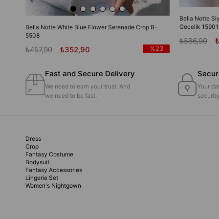
Bella Notte Si
Gecelik 15901
Bella Notte White Blue Flower Serenade Crop B-
5508
₺586,90
%23
₺457,90
₺352,90
Fast and Secure Delivery
Secur
We need to earn your trust. And
Your dat
we need to be fast.
securit
Dress
Crop
Fantasy Costume
Bodysuit
Fantasy Accessories
Lingerie Set
Women's Nightgown