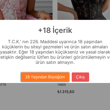
+18 İçerik
T.C.K.' nın 226. Maddesi uyarınca 18 yaşından
küçüklerin bu siteyi gezmeleri ve ürün satın almaları
yasaktır. Eğer 18 yaşından küçükseniz ve yasal olara
yetişkin değilseniz lütfen bu ürünleri görüntülemeyin v
ürün satın almayın.
18 Yaşından Büyüğüm
Çıkış
ink Lace Detailed Nightgown with
Bella Notte Siyah Asimetrik Kesim Fırfı
5779
15925
₺1.315,60