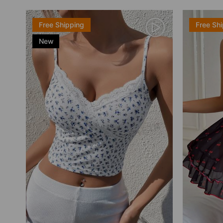
Free Shipping
Free Sh
New
Item