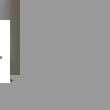
k
e
rlı Gecelik