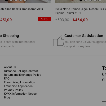
yah Kiraz Baskılı Transparan Akılı
Bella Notte Pembe Çiçek Desenli Bisik
Pijama Takımı 7131
%23
₺451,90
₺603,90
₺464,90
e Shopping
Customer Satisfaction
a is safe with international
You can send us your suggesti
y standards.
complaints anytime.
About Us
T
Distance Selling Contract
a
Return and Exchange Policy
FAQ
s
Franchising Information
Franchise Application
Privacy Policy
KVKK Information Notice
Blog