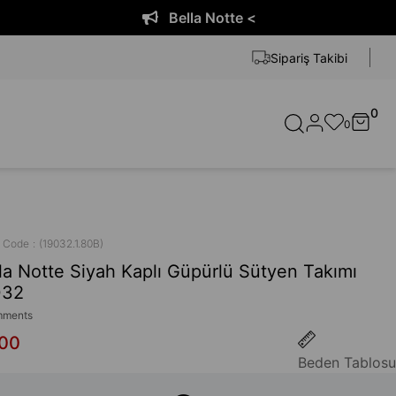
Bella Notte <
Sipariş Takibi
0
0
k Code
(19032.1.80B)
la Notte Siyah Kaplı Güpürlü Sütyen Takımı
032
ments
,00
Beden Tablosu