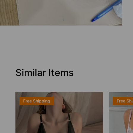
Similar Items
Free Shipping
Free Sh