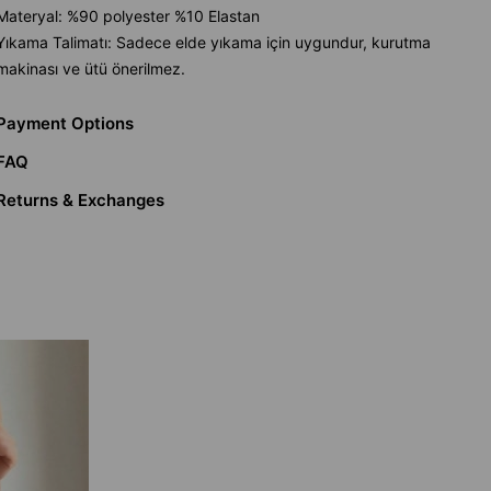
Materyal: %90 polyester %10 Elastan
Yıkama Talimatı: Sadece elde yıkama için uygundur, kurutma
makinası ve ütü önerilmez.
Payment Options
FAQ
Returns & Exchanges