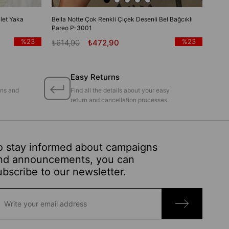
let Yaka
Bella Notte Çok Renkli Çiçek Desenli Bel Bağcıklı
Pareo P-3001
%23
%23
₺614,90
₺472,90
Easy Returns
ons and
Find all the details about your easy
return and cancellation processes.
o stay informed about campaigns
nd announcements, you can
ubscribe to our newsletter.