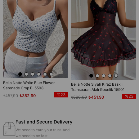
Item
Bella Notte White Blue Flower
Bella Notte Siyah Kiraz Baskılı
Serenade Crop B-5508
Transparan Akılı Gecelik 15901
%23
₺457,90
₺352,90
%23
₺586,90
₺451,90
Fast and Secure Delivery
We need to earn your trust. And
we need to be fast.