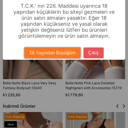
T.C.K.' nın 226. Maddesi uyarınca 18
yaşından küçüklerin bu siteyi gezmeleri ve
ürün satın almaları yasaktır. Eğer 18
yaşından küçükseniz ve yasal olarak
yetişkin değilseniz lütfen bu ürünleri
görüntülemeyin ve ürün satın almayın.
18 Yaşından Büyüğüm
Çıkış
Bella Notte Black Lace Very Sexy
Bella Notte Pink Lace Detailed
Fantasy Bodysuit 15040
Nightgown with Accessories 15779
₺1.235,60
₺1.779,60
İndirimli Ürünler
Free Shipping
Free Shipping
New