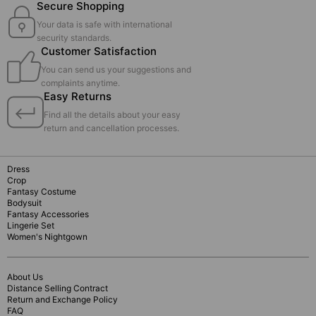
Secure Shopping
Your data is safe with international
security standards.
Customer Satisfaction
You can send us your suggestions and
complaints anytime.
Easy Returns
Find all the details about your easy
return and cancellation processes.
Dress
Crop
Fantasy Costume
Bodysuit
Fantasy Accessories
Lingerie Set
Women's Nightgown
About Us
Distance Selling Contract
Return and Exchange Policy
FAQ