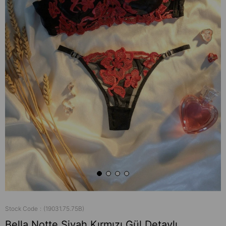
Stock Code
(19031.75.75B)
Bella Notte Siyah Kırmızı Gül Detaylı