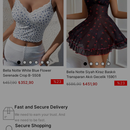
Bella Notte White Blue Flower
Bella Notte Siyah Kiraz Baskılı
Serenade Crop B-5508
Transparan Akılı Gecelik 15901
%23
₺457,90
₺352,90
%23
₺586,90
₺451,90
Fast and Secure Delivery
We need to earn your trust. And
we need to be fast.
Secure Shopping