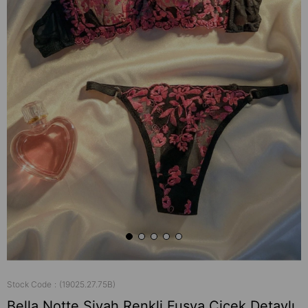
Stock Code
(19025.27.75B)
Bella Notte Siyah Renkli Fuşya Çiçek Detaylı