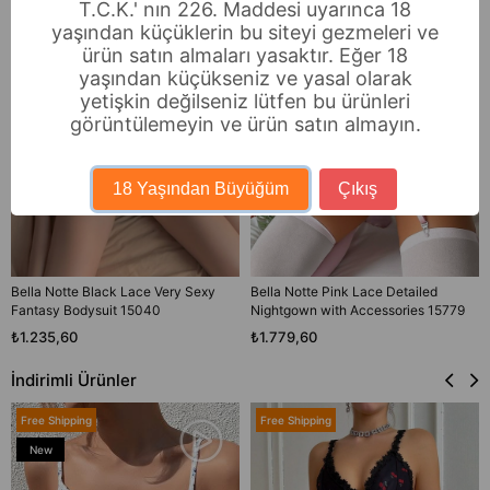
T.C.K.' nın 226. Maddesi uyarınca 18
yaşından küçüklerin bu siteyi gezmeleri ve
ürün satın almaları yasaktır. Eğer 18
yaşından küçükseniz ve yasal olarak
yetişkin değilseniz lütfen bu ürünleri
görüntülemeyin ve ürün satın almayın.
18 Yaşından Büyüğüm
Çıkış
Bella Notte Black Lace Very Sexy
Bella Notte Pink Lace Detailed
Fantasy Bodysuit 15040
Nightgown with Accessories 15779
₺1.235,60
₺1.779,60
İndirimli Ürünler
Free Shipping
Free Shipping
New
Item