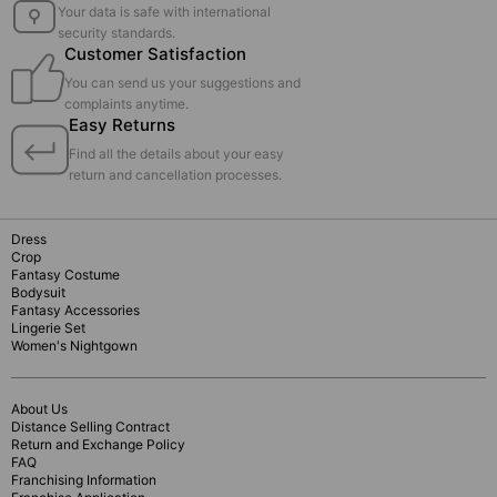
Your data is safe with international
security standards.
Customer Satisfaction
You can send us your suggestions and
complaints anytime.
Easy Returns
Find all the details about your easy
return and cancellation processes.
Dress
Crop
Fantasy Costume
Bodysuit
Fantasy Accessories
Lingerie Set
Women's Nightgown
About Us
Distance Selling Contract
Return and Exchange Policy
FAQ
Franchising Information