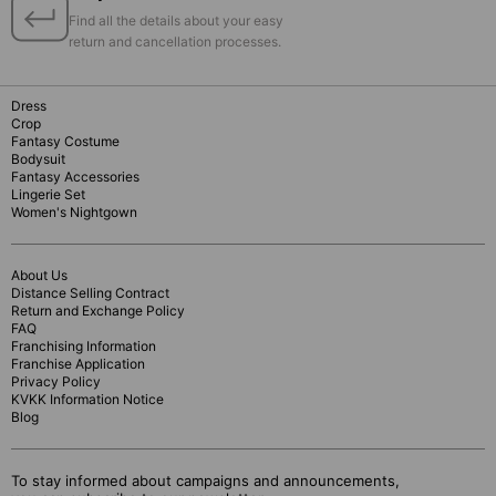
Find all the details about your easy
return and cancellation processes.
Dress
Crop
Fantasy Costume
Bodysuit
Fantasy Accessories
Lingerie Set
Women's Nightgown
About Us
Distance Selling Contract
Return and Exchange Policy
FAQ
Franchising Information
Franchise Application
Privacy Policy
KVKK Information Notice
Blog
To stay informed about campaigns and announcements,