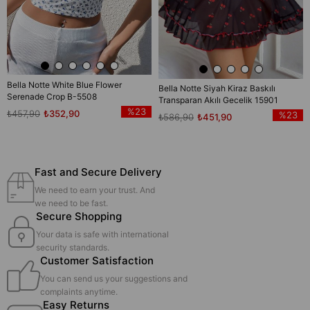
Bella Notte White Blue Flower
Bella Notte Siyah Kiraz Baskılı
Serenade Crop B-5508
Transparan Akılı Gecelik 15901
%23
₺457,90
₺352,90
%23
₺586,90
₺451,90
Fast and Secure Delivery
We need to earn your trust. And
we need to be fast.
Secure Shopping
Your data is safe with international
security standards.
Customer Satisfaction
You can send us your suggestions and
complaints anytime.
Easy Returns