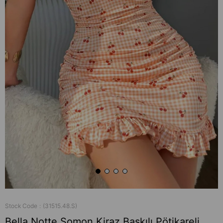
Stock Code
(31515.48.S)
Bella Notte Somon Kiraz Baskılı Pötikareli