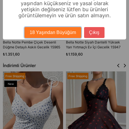
yaşından küçükseniz ve yasal olarak
yetişkin değilseniz lütfen bu ürünleri
görüntülemeyin ve ürün satın almayın.
18 Yaşından Büyüğüm
Çıkış
Bella Notte Pembe Çiçek Desenli
Bella Notte Siyah Dantelli Yüksek
Düğme Detaylı Askılı Gecelik 15965
Yan Yırtmaçlı Ev İçi Gecelik 15947
₺1.351,60
₺1.159,60
İndirimli Ürünler
Free Shipping
Free Shipping
New
Item