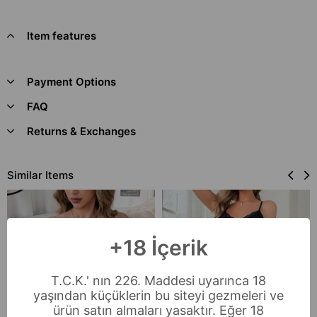
Item features
Payment Options
FAQ
Returns & Exchanges
Similar Items
+18 İçerik
T.C.K.' nın 226. Maddesi uyarınca 18
yaşından küçüklerin bu siteyi gezmeleri ve
ürün satın almaları yasaktır. Eğer 18