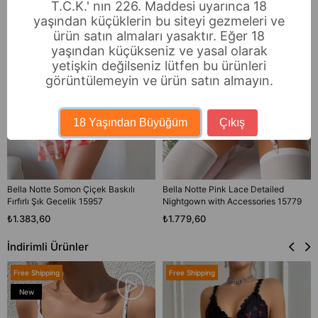
T.C.K.' nın 226. Maddesi uyarınca 18
yaşından küçüklerin bu siteyi gezmeleri ve
ürün satın almaları yasaktır. Eğer 18
yaşından küçükseniz ve yasal olarak
yetişkin değilseniz lütfen bu ürünleri
görüntülemeyin ve ürün satın almayın.
18 Yaşından Büyüğüm
Çıkış
Bella Notte Somon Çiçek Baskılı
Bella Notte Pink Lace Detailed
Fırfırlı Şık Gecelik 15957
Nightgown with Accessories 15779
₺1.383,60
₺1.779,60
İndirimli Ürünler
Free Shipping
Free Shipping
New
Item