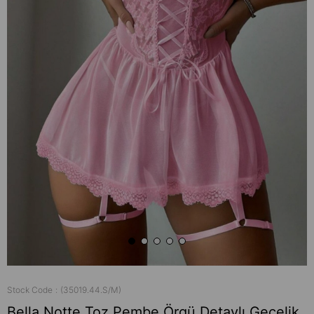
Stock Code
(35019.44.S/M)
Bella Notte Toz Pembe Örgü Detaylı Gecelik