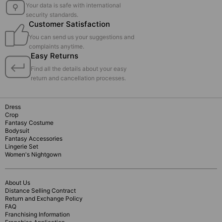
Your data is safe with international
security standards.
Customer Satisfaction
You can send us your suggestions and
complaints anytime.
Easy Returns
Find all the details about your easy
return and cancellation processes.
Dress
Crop
Fantasy Costume
Bodysuit
Fantasy Accessories
Lingerie Set
Women's Nightgown
About Us
Distance Selling Contract
Return and Exchange Policy
FAQ
Franchising Information