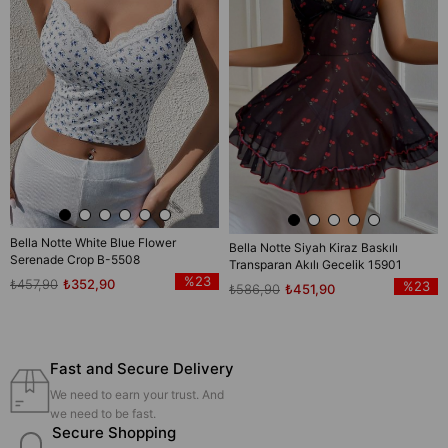
Bella Notte White Blue Flower
Bella Notte Siyah Kiraz Baskılı
Serenade Crop B-5508
Transparan Akılı Gecelik 15901
%23
₺457,90
₺352,90
%23
₺586,90
₺451,90
Fast and Secure Delivery
We need to earn your trust. And
we need to be fast.
Secure Shopping