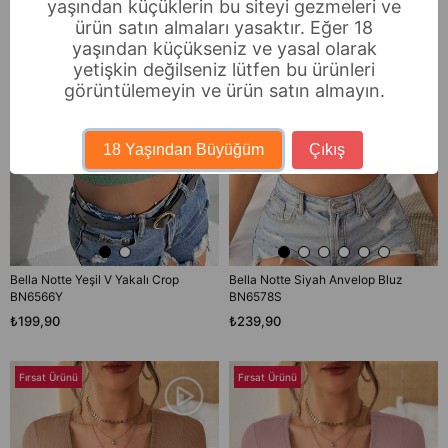
yaşından küçüklerin bu siteyi gezmeleri ve
ürün satın almaları yasaktır. Eğer 18
yaşından küçükseniz ve yasal olarak
yetişkin değilseniz lütfen bu ürünleri
görüntülemeyin ve ürün satın almayın.
TÜKENDI
TÜKENDI
18 Yaşından Büyüğüm
Çıkış
Bella Notte Yeşil V Yakalı Crop
Bella Notte Siyah Anvelop Bluz
BN6566Y
BN6578S
₺199,90
₺239,90
Fırsat Ürünü
Fırsat Ürünü