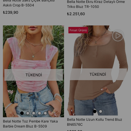
Bella Notte Saks Çiçek Bahçesi
Bella Notte Ekru Kiraz Detaylı Örme
Askılı Crop B-5504
Triko Bluz TR-1050
₺239,90
₺2.251,60
Fırsat Ürünü
TÜKENDI
TÜKENDI
Bella Notte Uzun Kollu Trend Bluz
Belal Notte Toz Pembe Kare Yaka
BN6576C
Barbie Dream Bluz B-5509