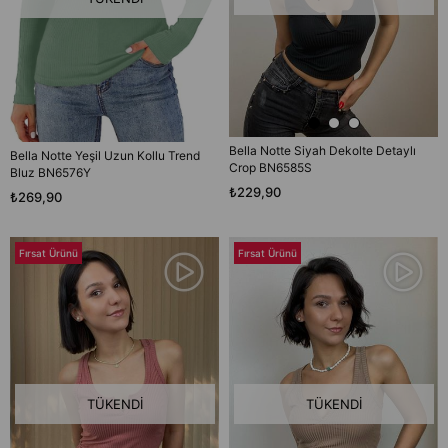
Bella Notte Siyah Dekolte Detaylı
Bella Notte Yeşil Uzun Kollu Trend
Crop BN6585S
Bluz BN6576Y
₺229,90
₺269,90
Fırsat Ürünü
Fırsat Ürünü
TÜKENDI
TÜKENDI