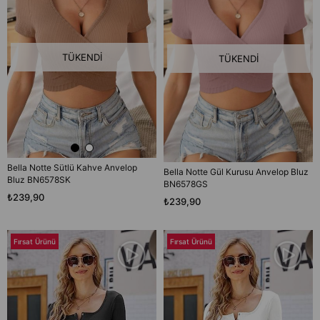
TÜKENDI
TÜKENDI
Bella Notte Sütlü Kahve Anvelop
Bella Notte Gül Kurusu Anvelop Bluz
Bluz BN6578SK
BN6578GS
₺239,90
₺239,90
Fırsat Ürünü
Fırsat Ürünü