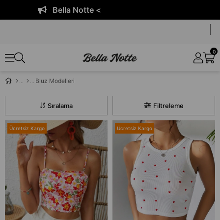
 Notte <
Bella
0
Bluz Modelleri
Sıralama
Filtreleme
Ücretsiz Kargo
Ücretsiz Kargo