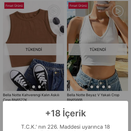
Fırsat Ürünü
Fırsat Ürünü
TÜKENDI
TÜKENDI
Bella Notte Kahverengi Kalın Askılı
Bella Notte Beyaz V Yakalı Crop
Crop BN6572K
BN6566B
₺199,90
₺199,90
+18 İçerik
Fırsat Ürünü
Fırsat Ürünü
T.C.K.' nın 226. Maddesi uyarınca 18