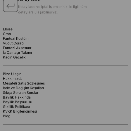
Kolay iade ve iptal işlemleriniz İle ilgili tüm
detaylara ulaşabilirsiniz.
Elbise
Crop
Fantezi Kostüm
Vücut Çorabı
Fantezi Aksesuar
İç Çamaşır Takımı
Kadın Gecelik
Bize Ulaşın
Hakkımızda
Mesafeli Satış Sözleşmesi
İade ve Değişim Koşulları
Sıkça Sorulan Sorular
Bayilik Hakkında
Bayilik Başvurusu
Gizlilik Politikası
KVKK Bilgilendirmesi
Blog