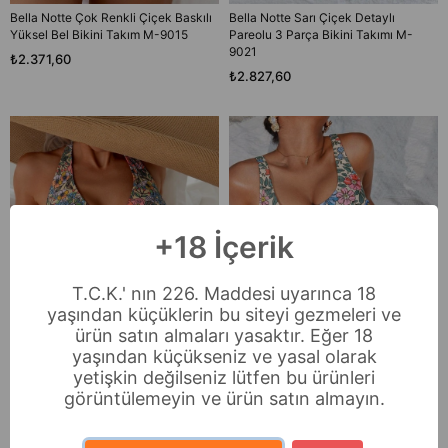
Bella Notte Çok Renkli Çiçek Baskılı
Bella Notte Sarı Çiçek Detaylı
Yüksel Bel Bikini Takım M-9015
Pareolu 3 Parça Bikini Takımı M-
9021
₺2.371,60
₺2.827,60
+18 İçerik
T.C.K.' nın 226. Maddesi uyarınca 18
yaşından küçüklerin bu siteyi gezmeleri ve
ürün satın almaları yasaktır. Eğer 18
yaşından küçükseniz ve yasal olarak
yetişkin değilseniz lütfen bu ürünleri
görüntülemeyin ve ürün satın almayın.
Bella Notte Çok Renkli Çiçek
Bella Notte Çok Renkli Hibiskus