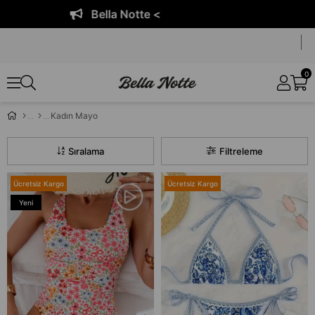
Bella Notte <
0
Kadın Mayo
Sıralama
Filtreleme
Ücretsiz Kargo
Ücretsiz Kargo
Yeni
Ürün