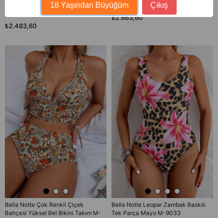
18 Yaşından Büyüğüm
Çıkış
Bahçesi Yüksel Bel Bikini Takım M-
Desenli U Yaka Mayo M-9025
9023
₺2.663,60
₺2.483,60
Bella Notte Çok Renkli Çiçek
Bella Notte Leopar Zambak Baskılı
Bahçesi Yüksel Bel Bikini Takım M-
Tek Parça Mayo M-9033