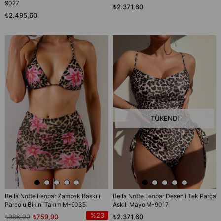
9027
₺2.371,60
₺2.495,60
TÜKENDI
Bella Notte Leopar Zambak Baskılı
Bella Notte Leopar Desenli Tek Parça
Pareolu Bikini Takım M-9035
Askılı Mayo M-9017
%23
₺986,90
₺759,90
₺2.371,60