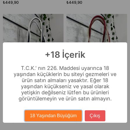
₺449,90
₺449,90
+18 İçerik
TÜKENDI
TÜKENDI
T.C.K.' nın 226. Maddesi uyarınca 18
yaşından küçüklerin bu siteyi gezmeleri ve
ürün satın almaları yasaktır. Eğer 18
yaşından küçükseniz ve yasal olarak
yetişkin değilseniz lütfen bu ürünleri
görüntülemeyin ve ürün satın almayın.
Bella Notte Lacivert Kadın Çizgili El
Bella Notte Bordo Kadın Çizgili El
Yapımı Günlük/Plaj Çantası 8010
Yapımı Günlük/Plaj Çantası 8011
18 Yaşından Büyüğüm
Çıkış
₺449,90
₺449,90