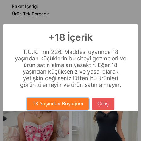
Paket İçeriği
Ürün Tek Parçadır
Stüdyo çekimlerinde renkler ışık farklılığından dolayı
+18 İçerik
değişiklik gösterebilir.
T.C.K.' nın 226. Maddesi uyarınca 18
Ödeme Seçenekleri
yaşından küçüklerin bu siteyi gezmeleri ve
Sıkça Sorulan Sorular
ürün satın almaları yasaktır. Eğer 18
yaşından küçükseniz ve yasal olarak
İade & Değişim
yetişkin değilseniz lütfen bu ürünleri
görüntülemeyin ve ürün satın almayın.
Benzer Ürünler
18 Yaşından Büyüğüm
Çıkış