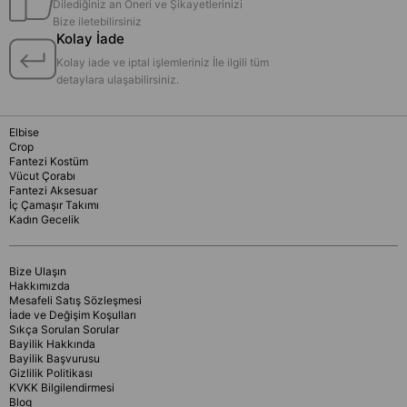
Dilediğiniz an Öneri ve Şikayetlerinizi
Bize iletebilirsiniz
Kolay İade
Kolay iade ve iptal işlemleriniz İle ilgili tüm
detaylara ulaşabilirsiniz.
Elbise
Crop
Fantezi Kostüm
Vücut Çorabı
Fantezi Aksesuar
İç Çamaşır Takımı
Kadın Gecelik
Bize Ulaşın
Hakkımızda
Mesafeli Satış Sözleşmesi
İade ve Değişim Koşulları
Sıkça Sorulan Sorular
Bayilik Hakkında
Bayilik Başvurusu
Gizlilik Politikası
KVKK Bilgilendirmesi
Blog