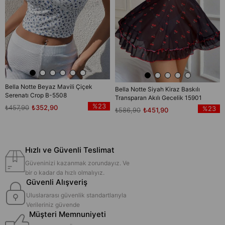
Bella Notte Beyaz Mavili Çiçek
Bella Notte Siyah Kiraz Baskılı
Serenatı Crop B-5508
Transparan Akılı Gecelik 15901
%23
₺457,90
₺352,90
%23
₺586,90
₺451,90
Hızlı ve Güvenli Teslimat
Güveninizi kazanmak zorundayız. Ve
bir o kadar da hızlı olmalıyız.
Güvenli Alışveriş
Uluslararası güvenlik standartlarıyla
Verileriniz güvende
Müşteri Memnuniyeti