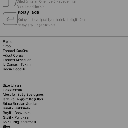
Dilediğiniz an Öneri ve Şikayetlerinizi
Bize iletebilirsiniz
Kolay İade
Kolay iade ve iptal işlemleriniz İle ilgili tüm
detaylara ulaşabilirsiniz.
Elbise
Crop
Fantezi Kostüm
Vücut Çorabı
Fantezi Aksesuar
İç Çamaşır Takımı
Kadın Gecelik
Bize Ulaşın
Hakkımızda
Mesafeli Satış Sözleşmesi
İade ve Değişim Koşulları
Sıkça Sorulan Sorular
Bayilik Hakkında
Bayilik Başvurusu
Gizlilik Politikası
KVKK Bilgilendirmesi
Blog