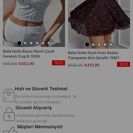
Bella Notte Beyaz Mavili Çiçek
Bella Notte Siyah Kiraz Baskılı
Serenatı Crop B-5508
Transparan Akılı Gecelik 15901
%23
₺457,90
₺352,90
%23
₺586,90
₺451,90
Hızlı ve Güvenli Teslimat
Güveninizi kazanmak zorundayız. Ve
bir o kadar da hızlı olmalıyız.
Güvenli Alışveriş
Uluslararası güvenlik standartlarıyla
Verileriniz güvende
Müşteri Memnuniyeti