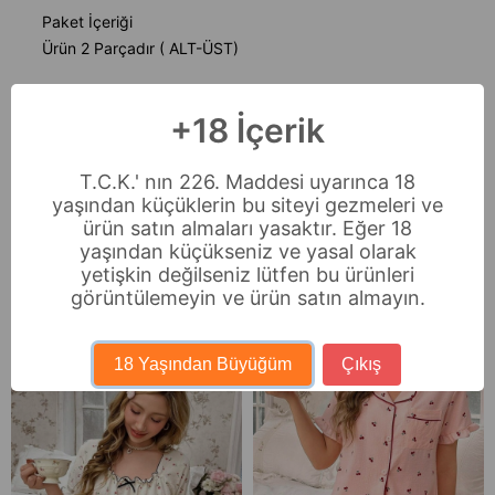
Paket İçeriği
Ürün 2 Parçadır ( ALT-ÜST)
Stüdyo çekimlerinde renkler ışık farklılığından dolayı
+18 İçerik
değişiklik gösterebilir.
T.C.K.' nın 226. Maddesi uyarınca 18
Ödeme Seçenekleri
yaşından küçüklerin bu siteyi gezmeleri ve
Sıkça Sorulan Sorular
ürün satın almaları yasaktır. Eğer 18
yaşından küçükseniz ve yasal olarak
İade & Değişim
yetişkin değilseniz lütfen bu ürünleri
görüntülemeyin ve ürün satın almayın.
Benzer Ürünler
18 Yaşından Büyüğüm
Çıkış
Ücretsiz Kargo