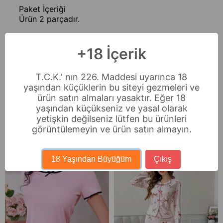
Paket İçeriği
Ürün 2 parçadır.
Stüdyo çekimlerinde renkler ışık farklılığından
dolayı değişiklik gösterebilir.
+18 İçerik
Ödeme Seçenekleri
T.C.K.' nın 226. Maddesi uyarınca 18
yaşından küçüklerin bu siteyi gezmeleri ve
Sıkça Sorulan Sorular
ürün satın almaları yasaktır. Eğer 18
İade & Değişim
yaşından küçükseniz ve yasal olarak
yetişkin değilseniz lütfen bu ürünleri
görüntülemeyin ve ürün satın almayın.
Benzer Ürünler
18 Yaşından Büyüğüm
Çıkış