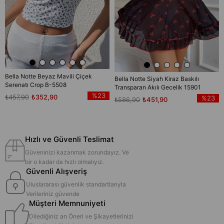
Bella Notte Beyaz Mavili Çiçek
Bella Notte Siyah Kiraz Baskılı
Serenatı Crop B-5508
Transparan Akılı Gecelik 15901
%23
₺457,90
₺352,90
%23
₺586,90
₺451,90
Hızlı ve Güvenli Teslimat
Güveninizi kazanmak zorundayız. Ve
bir o kadar da hızlı olmalıyız.
Güvenli Alışveriş
Uluslararası güvenlik standartlarıyla
Verileriniz güvende
Müşteri Memnuniyeti
Dilediğiniz an Öneri ve Şikayetlerinizi