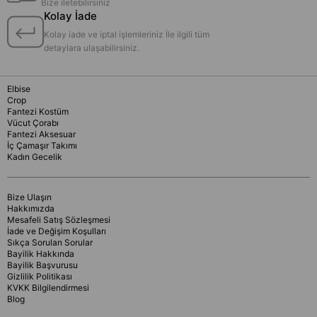
Bize iletebilirsiniz
Kolay İade
Kolay iade ve iptal işlemleriniz İle ilgili tüm
detaylara ulaşabilirsiniz.
Elbise
Crop
Fantezi Kostüm
Vücut Çorabı
Fantezi Aksesuar
İç Çamaşır Takımı
Kadın Gecelik
Bize Ulaşın
Hakkımızda
Mesafeli Satış Sözleşmesi
İade ve Değişim Koşulları
Sıkça Sorulan Sorular
Bayilik Hakkında
Bayilik Başvurusu
Gizlilik Politikası
KVKK Bilgilendirmesi
Blog