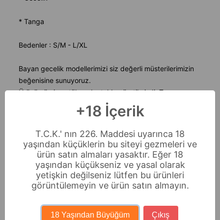
* Tanga
Bedenler : S/M - L/XL
Bayan gecelik modellerimizi siz değerli müsterilerimizin
beğenisine sunuyoruz.
Ürünümüz ince tül ve dantelden üretilmişdir.Transparan
yapısı sayesinde bayan gecelik katagorisinde en çok
+18 İçerik
tercih edilen modeller arasıdadır.
%100 poyester
T.C.K.' nın 226. Maddesi uyarınca 18
yaşından küçüklerin bu siteyi gezmeleri ve
Not :İncelediginiz Ürün Hijyen Kuralları Gereği İade Ve
ürün satın almaları yasaktır. Eğer 18
Değişimi Bulunmamaktadır.
yaşından küçükseniz ve yasal olarak
yetişkin değilseniz lütfen bu ürünleri
görüntülemeyin ve ürün satın almayın.
Ödeme Seçenekleri
Sıkça Sorulan Sorular
18 Yaşından Büyüğüm
Çıkış