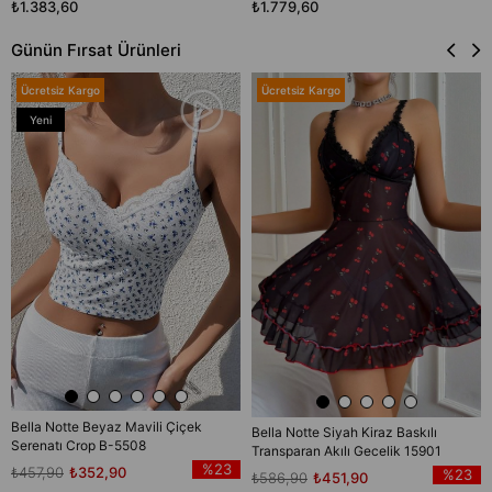
₺1.383,60
₺1.779,60
Günün Fırsat Ürünleri
Ücretsiz Kargo
Ücretsiz Kargo
Yeni
Ürün
Bella Notte Beyaz Mavili Çiçek
Bella Notte Siyah Kiraz Baskılı
Serenatı Crop B-5508
Transparan Akılı Gecelik 15901
%23
₺457,90
₺352,90
%23
₺586,90
₺451,90