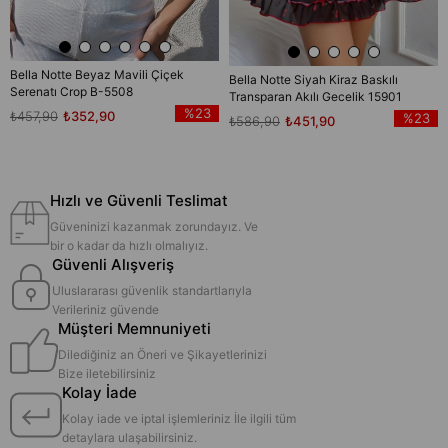
Bella Notte Beyaz Mavili Çiçek
Bella Notte Siyah Kiraz Baskılı
Serenatı Crop B-5508
Transparan Akılı Gecelik 15901
%23
₺457,90
₺352,90
%23
₺586,90
₺451,90
Hızlı ve Güvenli Teslimat
Güveninizi kazanmak zorundayız. Ve
bir o kadar da hızlı olmalıyız.
Güvenli Alışveriş
Uluslararası güvenlik standartlarıyla
Verileriniz güvende
Müşteri Memnuniyeti
Dilediğiniz an Öneri ve Şikayetlerinizi
Bize iletebilirsiniz
Kolay İade
Kolay iade ve iptal işlemleriniz İle ilgili tüm
detaylara ulaşabilirsiniz.