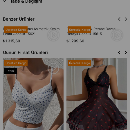
İade & Değişim
Benzer Ürünler
Bella Notte Kırmızı Asimetrik Kesim
Bella Notte Açık Pembe Dantel
Ücretsiz Kargo
Ücretsiz Kargo
Fırfırlı Gecelik 15621
Detaylı Gecelik 15615
₺1.315,60
₺1.299,60
Günün Fırsat Ürünleri
Ücretsiz Kargo
Ücretsiz Kargo
Yeni
Ürün