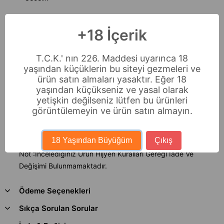
* Tanga
+18 İçerik
Bedenler : Xl - 2xl - 3xl
T.C.K.' nın 226. Maddesi uyarınca 18
yaşından küçüklerin bu siteyi gezmeleri ve
Büyük beden fantazi gecelik modellerimizi siz değerli
ürün satın almaları yasaktır. Eğer 18
müsterilerimizin beğenisine sunuyoruz.
yaşından küçükseniz ve yasal olarak
Ürünümüz ince tül ve dantelden üretilmişdir.Transparan
yetişkin değilseniz lütfen bu ürünleri
yapısı sayesinde fantazi gecelik katagorisinde en çok
görüntülemeyin ve ürün satın almayın.
tercih edilen modeller arasıdadır.
%100 poyester
18 Yaşından Büyüğüm
Çıkış
Not :İncelediginiz Ürün Hijyen Kuralları Gereği İade Ve
Değişimi Bulunmamaktadır.
Ödeme Seçenekleri
Sıkça Sorulan Sorular