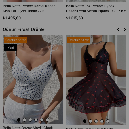
Bella Notte Pembe Dantel Kenarlı
Bella Notte Toz Pembe Fiyonk
Kısa Kollu Şort Takım 7719
Desenli Yeni Sezon Pijama Takıı 7195
₺1.495,60
₺1.615,60
Günün Fırsat Ürünleri
Ücretsiz Kargo
Ücretsiz Kargo
Yeni
Ürün
Bella Notte Beyaz Mavili Çiçek