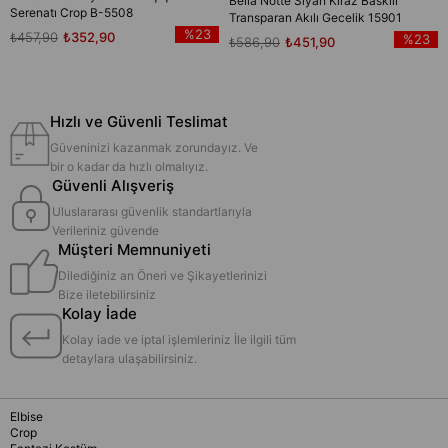
Bella Notte Siyah Kiraz Baskılı
Serenatı Crop B-5508
Transparan Akılı Gecelik 15901
%23
₺457,90
₺352,90
%23
₺586,90
₺451,90
Hızlı ve Güvenli Teslimat
Güveninizi kazanmak zorundayız. Ve
bir o kadar da hızlı olmalıyız.
Güvenli Alışveriş
Uluslararası güvenlik standartlarıyla
Verileriniz güvende
Müşteri Memnuniyeti
Dilediğiniz an Öneri ve Şikayetlerinizi
Bize iletebilirsiniz
Kolay İade
Kolay iade ve iptal işlemleriniz İle ilgili tüm
detaylara ulaşabilirsiniz.
Elbise
Crop