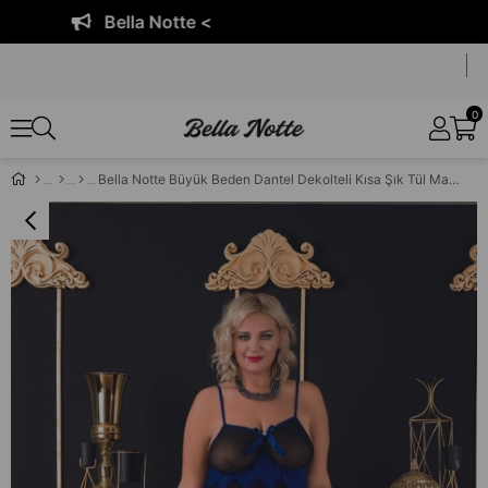
Bella Notte <
0
Bella Notte Büyük Beden Dantel Dekolteli Kısa Şık Tül Mavi Gecelik 3530