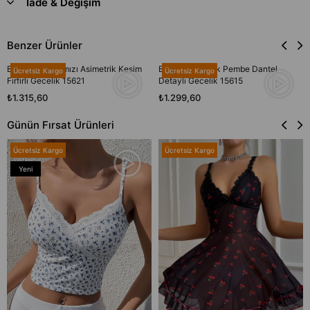
İade & Değişim
Benzer Ürünler
Bella Notte Kırmızı Asimetrik Kesim
Bella Notte Açık Pembe Dantel
Ücretsiz Kargo
Ücretsiz Kargo
Fırfırlı Gecelik 15621
Detaylı Gecelik 15615
₺1.315,60
₺1.299,60
Günün Fırsat Ürünleri
Ücretsiz Kargo
Ücretsiz Kargo
Yeni
Ürün