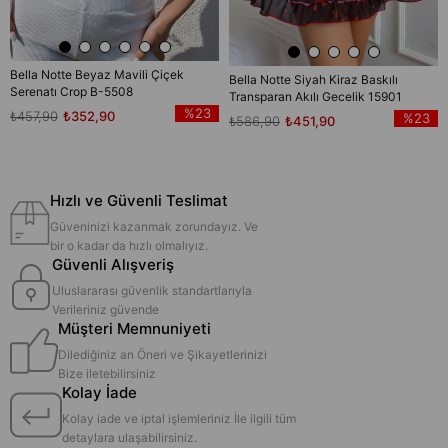
Bella Notte Beyaz Mavili Çiçek
Bella Notte Siyah Kiraz Baskılı
Serenatı Crop B-5508
Transparan Akılı Gecelik 15901
%23
₺457,90
₺352,90
%23
₺586,90
₺451,90
Hızlı ve Güvenli Teslimat
Güveninizi kazanmak zorundayız. Ve
bir o kadar da hızlı olmalıyız.
Güvenli Alışveriş
Uluslararası güvenlik standartlarıyla
Verileriniz güvende
Müşteri Memnuniyeti
Dilediğiniz an Öneri ve Şikayetlerinizi
Bize iletebilirsiniz
Kolay İade
Kolay iade ve iptal işlemleriniz İle ilgili tüm
detaylara ulaşabilirsiniz.