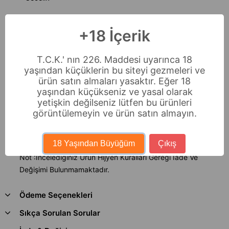
* Tanga
+18 İçerik
Bedenler : Xl - 2xl - 3xl
T.C.K.' nın 226. Maddesi uyarınca 18
yaşından küçüklerin bu siteyi gezmeleri ve
Büyük beden fantazi gecelik modellerimizi siz değerli
ürün satın almaları yasaktır. Eğer 18
müsterilerimizin beğenisine sunuyoruz.
yaşından küçükseniz ve yasal olarak
Ürünümüz ince tül ve dantelden üretilmişdir.Transparan
yetişkin değilseniz lütfen bu ürünleri
yapısı sayesinde fantazi gecelik katagorisinde en çok
görüntülemeyin ve ürün satın almayın.
tercih edilen modeller arasıdadır.
%100 poyester
18 Yaşından Büyüğüm
Çıkış
Not :İncelediginiz Ürün Hijyen Kuralları Gereği İade Ve
Değişimi Bulunmamaktadır.
Ödeme Seçenekleri
Sıkça Sorulan Sorular