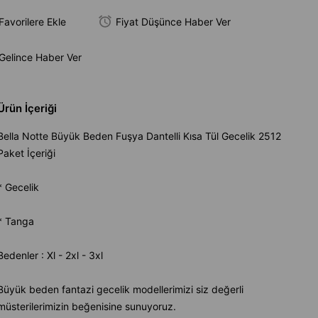
Favorilere Ekle
Fiyat Düşünce Haber Ver
Gelince Haber Ver
Ürün İçeriği
Bella Notte Büyük Beden Fuşya Dantelli Kısa Tül Gecelik 2512
Paket İçeriği
* Gecelik
* Tanga
Bedenler : Xl - 2xl - 3xl
Büyük beden fantazi gecelik modellerimizi siz değerli
müsterilerimizin beğenisine sunuyoruz.