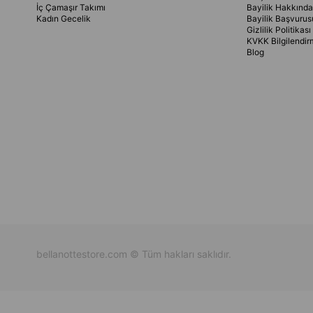
İç Çamaşır Takımı
Bayilik Hakkında
Kadın Gecelik
Bayilik Başvurus
Gizlilik Politikası
KVKK Bilgilendir
Blog
bellanottestore.com © Tüm hakları saklıdır.