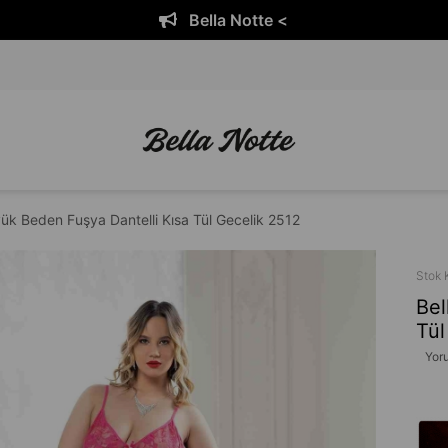
Bella Notte <
ük Beden Fuşya Dantelli Kısa Tül Gecelik 2512
Stok 
Bel
Tül
Yor