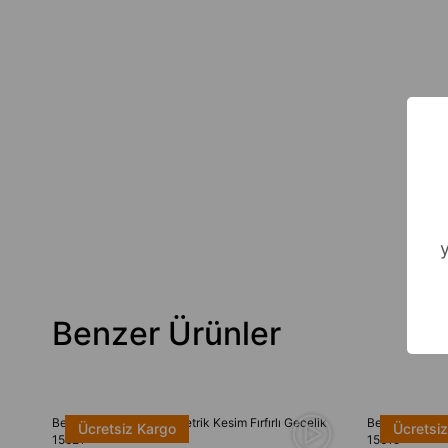
Benzer Ürünler
Bella Notte Kırmızı Asimetrik Kesim Fırfırlı Gecelik
Bella Notte A
Ücretsiz Kargo
Ücretsi
15621
15615