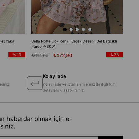
let Yaka
Bella Notte Çok Renkli Çiçek Desenli Bel Bağcıklı
Pareo P-3001
%23
%23
₺614,90
₺472,90
Kolay İade
erinizi
Kolay iade ve iptal işlemleriniz İle ilgili tüm
detaylara ulaşabilirsiniz.
n haberdar olmak için e-
siniz.