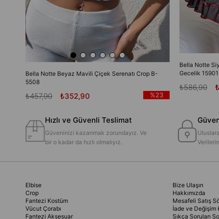
Bella Notte Si
Gecelik 15901
Bella Notte Beyaz Mavili Çiçek Serenatı Crop B-
5508
₺586,90
%23
₺457,90
₺352,90
Hızlı ve Güvenli Teslimat
Güvenl
Güveninizi kazanmak zorundayız. Ve
Uluslara
bir o kadar da hızlı olmalıyız.
Veriler
Elbise
Bize Ulaşın
Crop
Hakkımızda
Fantezi Kostüm
Mesafeli Satış S
Vücut Çorabı
İade ve Değişim 
Fantezi Aksesuar
Sıkça Sorulan So