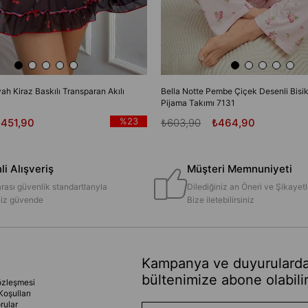
yah Kiraz Baskılı Transparan Akılı
Bella Notte Pembe Çiçek Desenli Bisik
Pijama Takımı 7131
%23
₺451,90
₺603,90
₺464,90
i Alışveriş
Müşteri Memnuniyeti
rası güvenlik standartlarıyla
Dilediğiniz an Öneri ve Şikayetl
iniz güvende
Bize iletebilirsiniz
Kampanya ve duyurularda
bültenimize abone olabilir
özleşmesi
Koşulları
rular