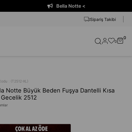
Bella Notte <
Sipariş Takibi
0
0
Kodu
(T2512-XL)
la Notte Büyük Beden Fuşya Dantelli Kısa
 Gecelik 2512
umlar