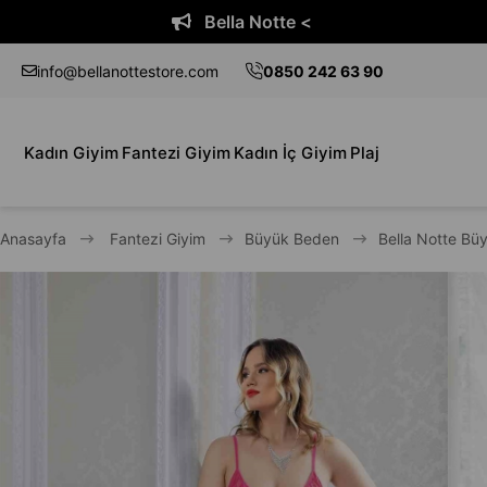
Bella Notte <
info@bellanottestore.com
0850 242 63 90
Kadın Giyim
Fantezi Giyim
Kadın İç Giyim
Plaj
Anasayfa
Fantezi Giyim
Büyük Beden
Bella Notte Büy