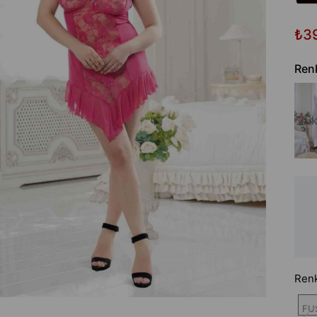
₺3
Ren
Tük
Ren
FU