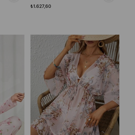
₺1.627,60
₺30