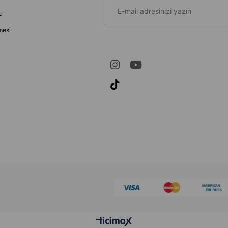
u
mesi