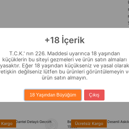
+18 İçerik
T.C.K.' nın 226. Maddesi uyarınca 18 yaşından
küçüklerin bu siteyi gezmeleri ve ürün satın almaları
yasaktır. Eğer 18 yaşından küçükseniz ve yasal olara
yetişkin değilseniz lütfen bu ürünleri görüntülemeyin v
ürün satın almayın.
18 Yaşından Büyüğüm
Çıkış
çık Pembe Dantel Detaylı Gecelik
Bella Notte Pembe Kiraz Desenli Askıl
z Kargo
Ücretsiz Kargo
15565