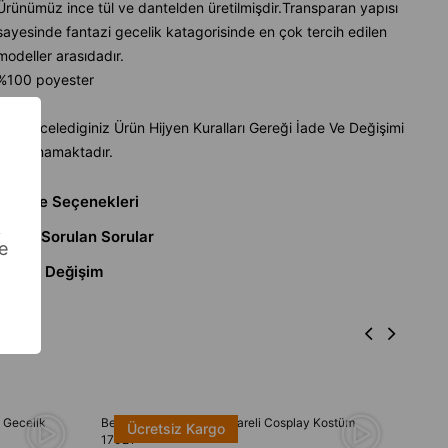
Ürünümüz ince tül ve dantelden üretilmişdir.Transparan yapısı
sayesinde fantazi gecelik katagorisinde en çok tercih edilen
modeller arasıdadır.
%100 poyester
Not :İncelediginiz Ürün Hijyen Kuralları Gereği İade Ve Değişimi
Bulunmamaktadır.
Ödeme Seçenekleri
k
Sıkça Sorulan Sorular
e
İade & Değişim
ı Gecelik
Bella Notte Pembe Pötikareli Cosplay Kostüm
Bella
Ücretsiz Kargo
17021
Gecel