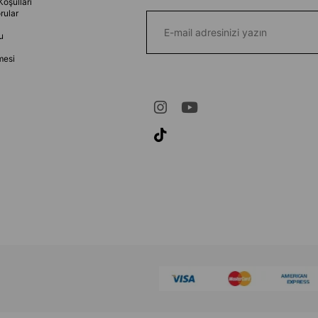
Koşulları
rular
u
mesi