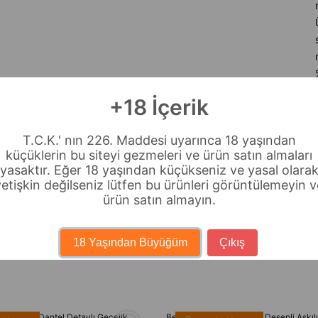
+18 İçerik
T.C.K.' nın 226. Maddesi uyarınca 18 yaşından
küçüklerin bu siteyi gezmeleri ve ürün satın almaları
yasaktır. Eğer 18 yaşından küçükseniz ve yasal olara
yetişkin değilseniz lütfen bu ürünleri görüntülemeyin v
ürün satın almayın.
18 Yaşından Büyüğüm
Çıkış
çık Pembe Dantel Detaylı Gecelik
Bella Notte Pembe Kiraz Desenli Askıl