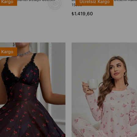
z Kargo
Ücretsiz Kargo
15565
₺1.419,60
z Kargo