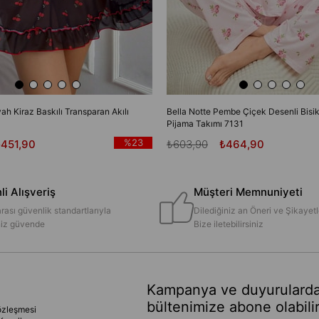
yah Kiraz Baskılı Transparan Akılı
Bella Notte Pembe Çiçek Desenli Bisik
Pijama Takımı 7131
%23
₺451,90
₺603,90
₺464,90
i Alışveriş
Müşteri Memnuniyeti
rası güvenlik standartlarıyla
Dilediğiniz an Öneri ve Şikayetl
iniz güvende
Bize iletebilirsiniz
Kampanya ve duyurularda
bültenimize abone olabilir
özleşmesi