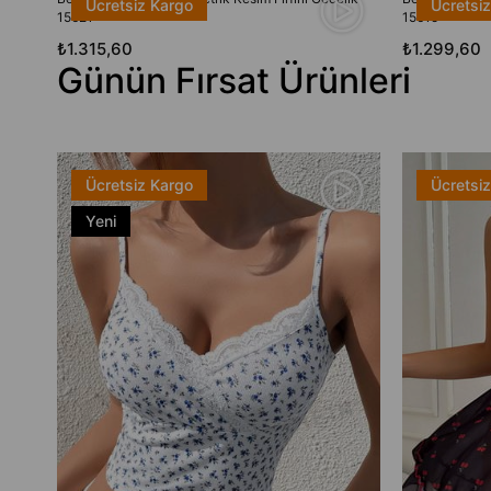
Ücretsiz Kargo
Ücretsi
15621
15615
₺1.315,60
₺1.299,60
Günün Fırsat Ürünleri
Ücretsiz Kargo
Ücretsi
Yeni
Ürün