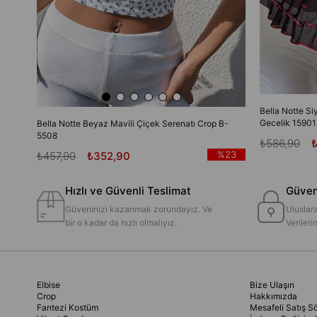
Bella Notte Si
Gecelik 15901
Bella Notte Beyaz Mavili Çiçek Serenatı Crop B-
5508
₺586,90
%23
₺457,90
₺352,90
Hızlı ve Güvenli Teslimat
Güvenl
Güveninizi kazanmak zorundayız. Ve
Uluslara
bir o kadar da hızlı olmalıyız.
Veriler
Elbise
Bize Ulaşın
Crop
Hakkımızda
Fantezi Kostüm
Mesafeli Satış S