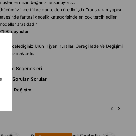
müsterilerimizin beğenisine sunuyoruz.
Ürünümüz ince tül ve dantelden üretilmişdir.Transparan yapısı
sayesinde fantazi gecelik katagorisinde en çok tercih edilen
modeller arasıdadır.
%100 poyester
Not :İncelediginiz Ürün Hijyen Kuralları Gereği İade Ve Değişimi
Bulunmamaktadır.
Ödeme Seçenekleri
k
e
Sıkça Sorulan Sorular
İade & Değişim
ı Gecelik
Bella Notte Pembe Pötikareli Cosplay Kostüm
Bella