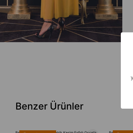
Benzer Ürünler
Bella Notte Kırmızı Asimetrik Kesim Fırfırlı Gecelik
Bella Notte A