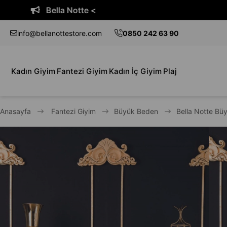
 Notte <
Bella
info@bellanottestore.com
0850 242 63 90
Kadın Giyim
Fantezi Giyim
Kadın İç Giyim
Plaj
Anasayfa
Fantezi Giyim
Büyük Beden
Bella Notte Bü