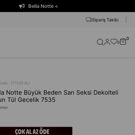
 Notte <
Bell
Sipariş Takibi
0
0
Kodu
(T7535-XL)
la Notte Büyük Beden Sarı Seksi Dekolteli
n Tül Gecelik 7535
umlar