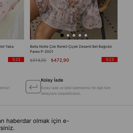
let Yaka
Bella Notte Çok Renkli Çiçek Desenli Bel Bağcıklı
Pareo P-3001
%23
%23
₺614,90
₺472,90
Kolay İade
erinizi
Kolay iade ve iptal işlemleriniz İle ilgili tüm
detaylara ulaşabilirsiniz.
n haberdar olmak için e-
siniz.