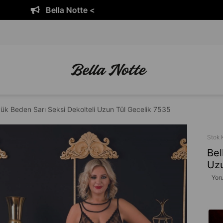
 Notte <
Bella
yük Beden Sarı Seksi Dekolteli Uzun Tül Gecelik 7535
Stok 
Bel
Uzu
Yor