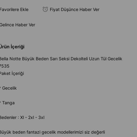
Favorilere Ekle
Fiyat Düşünce Haber Ver
Gelince Haber Ver
Ürün İçeriği
Bella Notte Büyük Beden Sarı Seksi Dekolteli Uzun Tül Gecelik
7535
Paket İçeriği
* Gecelik
* Tanga
Bedenler : Xl - 2xl - 3xl
Büyük beden fantazi gecelik modellerimizi siz değerli