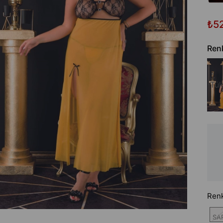
₺5
Ren
Tük
Ren
SAR