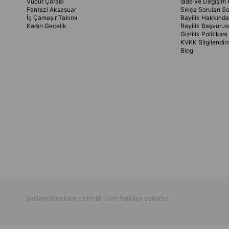
Vücut Çorabı
İade ve Değişim 
Fantezi Aksesuar
Sıkça Sorulan So
İç Çamaşır Takımı
Bayilik Hakkında
Kadın Gecelik
Bayilik Başvurus
Gizlilik Politikası
KVKK Bilgilendir
Blog
bellanottestore.com © Tüm hakları saklıdır.