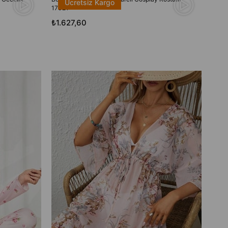
Ücretsiz Kargo
17021
Gecel
₺1.627,60
₺30