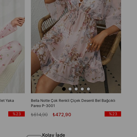
let Yaka
Bella Notte Çok Renkli Çiçek Desenli Bel Bağcıklı
Pareo P-3001
%23
%23
₺614,90
₺472,90
Kolay İade