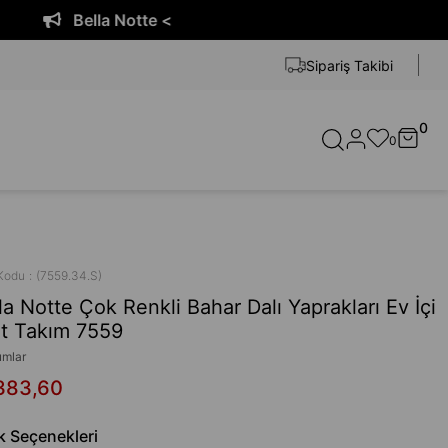
Bella Notte <
Sipariş Takibi
0
0
Kodu
(7559.34.S)
la Notte Çok Renkli Bahar Dalı Yaprakları Ev İçi
t Takım 7559
umlar
383,60
k Seçenekleri