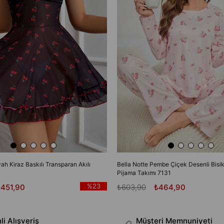
yah Kiraz Baskılı Transparan Akılı
Bella Notte Pembe Çiçek Desenli Bisik
Pijama Takımı 7131
%23
₺451,90
₺603,90
₺464,90
i Alışveriş
Müşteri Memnuniyeti