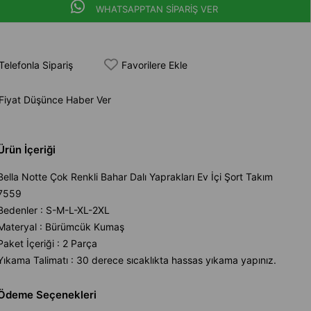
WHATSAPPTAN SİPARİŞ VER
Telefonla Sipariş
Favorilere Ekle
Fiyat Düşünce Haber Ver
Ürün İçeriği
Bella Notte Çok Renkli Bahar Dalı Yaprakları Ev İçi Şort Takım
7559
Bedenler : S-M-L-XL-2XL
Materyal : Bürümcük Kumaş
Paket İçeriği : 2 Parça
Yıkama Talimatı : 30 derece sıcaklıkta hassas yıkama yapınız.
Ödeme Seçenekleri