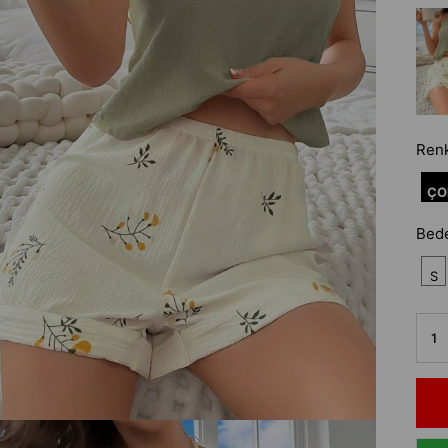
Ren
ÇO
Bed
S