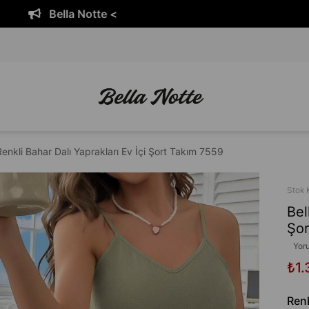
Bella Notte <
enkli Bahar Dalı Yaprakları Ev İçi Şort Takım 7559
Stok 
Bel
Şor
Yor
₺1.
Ren