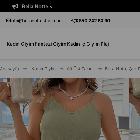
Bella Notte <
info@bellanottestore.com
0850 242 63 90
Kadın Giyim
Fantezi Giyim
Kadın İç Giyim
Plaj
Anasayfa
Kadın Giyim
Alt Üst Takım
Bella Notte Çok R