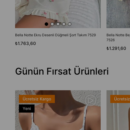
Bella Notte Ekru Desenli Düğmeli Şort Takım 7529
Bella Notte Be
7526
₺1.763,60
₺1.291,60
Günün Fırsat Ürünleri
Ücretsiz Kargo
Ücretsi
Yeni
Ürün