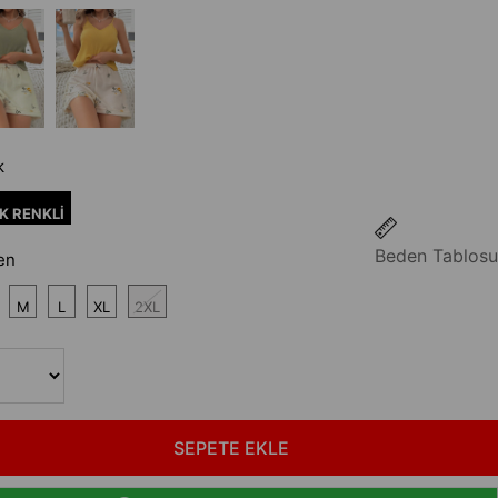
k
K RENKLİ
Beden Tablosu
en
M
L
XL
2XL