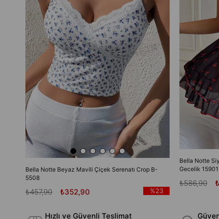
Bella Notte Si
Gecelik 15901
Bella Notte Beyaz Mavili Çiçek Serenatı Crop B-
5508
₺586,90
%23
₺457,90
₺352,90
Hızlı ve Güvenli Teslimat
Güvenl