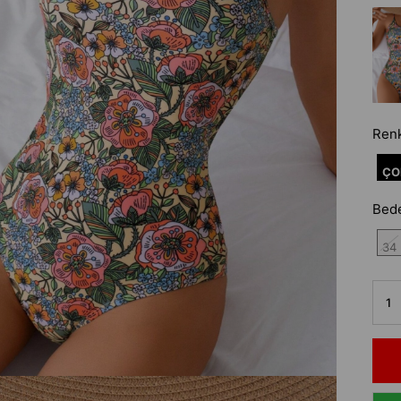
Ren
ÇO
Bed
34