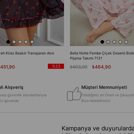
yah Kiraz Baskılı Transparan Akılı
Bella Notte Pembe Çiçek Desenli Bisik
Pijama Takımı 7131
%23
₺451,90
₺603,90
₺464,90
i Alışveriş
Müşteri Memnuniyeti
rası güvenlik standartlarıyla
Dilediğiniz an Öneri ve Şikayetl
iniz güvende
Bize iletebilirsiniz
Kampanya ve duyurularda