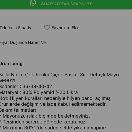
WHATSAPPTAN SİPARİŞ VER
Telefonla Sipariş
Favorilere Ekle
Fiyat Düşünce Haber Ver
Ürün İçeriği
Bella Notte Çok Renkli Çiçek Baskılı Sırt Detaylı Mayo
M-9011
Bedenler : 36-38-40-42
Materyal : 80% Polyamid %20 Likra
Not: Hijyen kuralları nedeniyle hijyen bandı açılmış
ürünlerde değişim ve iade kabul edilmemektedir.
Bakım talimatları
* Mayonuzu ıslak biçimde bekletmeyiniz.
* Tersinden sererek gölgede kurutunuz.
* Maximun 30°C''de sadece elde yıkama yapınız.