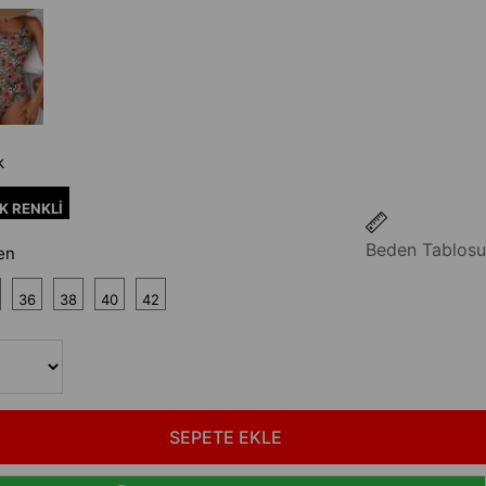
k
K RENKLİ
Beden Tablosu
en
36
38
40
42