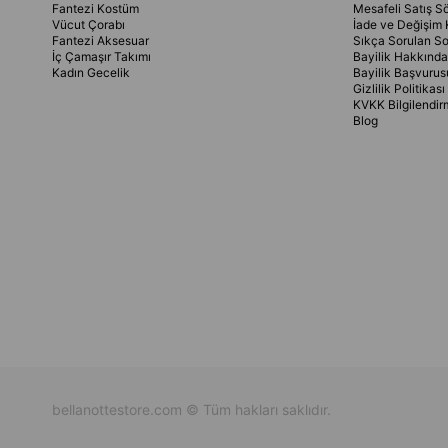
Fantezi Kostüm
Mesafeli Satış S
Vücut Çorabı
İade ve Değişim 
Fantezi Aksesuar
Sıkça Sorulan So
İç Çamaşır Takımı
Bayilik Hakkında
Kadın Gecelik
Bayilik Başvurus
Gizlilik Politikası
KVKK Bilgilendir
Blog
bellanottestore.com © Tüm hakları saklıdır.