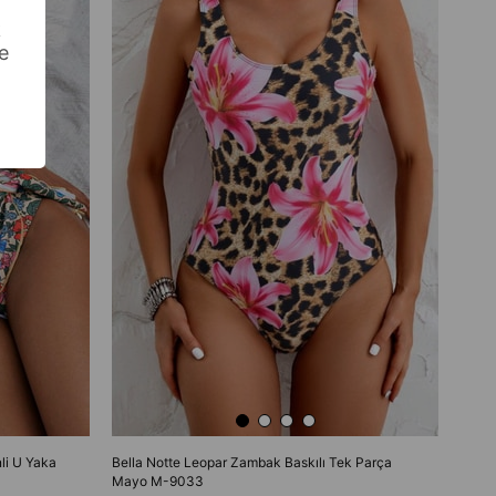
Bella
k
Takı
e
₺98
li U Yaka
Bella Notte Leopar Zambak Baskılı Tek Parça
Mayo M-9033