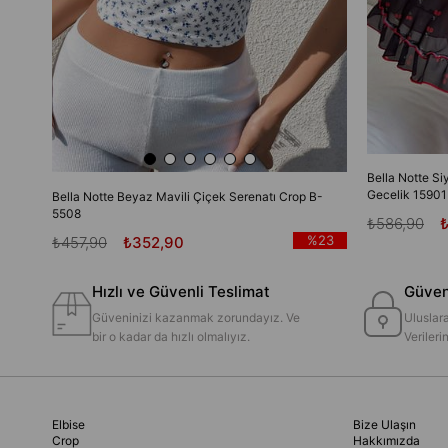
Bella Notte Si
Gecelik 15901
Bella Notte Beyaz Mavili Çiçek Serenatı Crop B-
5508
₺586,90
%23
₺457,90
₺352,90
Hızlı ve Güvenli Teslimat
Güvenl
Güveninizi kazanmak zorundayız. Ve
Uluslara
bir o kadar da hızlı olmalıyız.
Veriler
Elbise
Bize Ulaşın
Crop
Hakkımızda