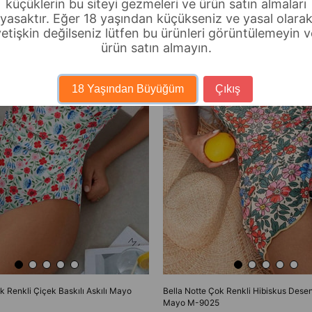
küçüklerin bu siteyi gezmeleri ve ürün satın almaları
yasaktır. Eğer 18 yaşından küçükseniz ve yasal olara
yetişkin değilseniz lütfen bu ürünleri görüntülemeyin v
ürün satın almayın.
18 Yaşından Büyüğüm
Çıkış
k Renkli Çiçek Baskılı Askılı Mayo
Bella Notte Çok Renkli Hibiskus Desen
Mayo M-9025