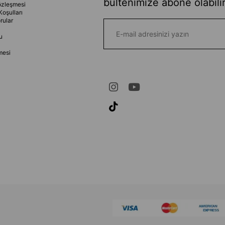
bültenimize abone olabilir
özleşmesi
Koşulları
rular
u
mesi