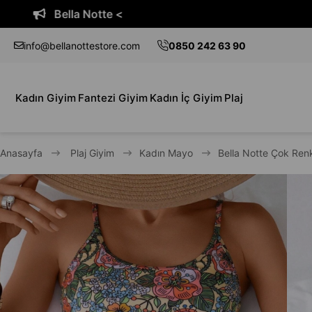
Bella Notte <
info@bellanottestore.com
0850 242 63 90
Kadın Giyim
Fantezi Giyim
Kadın İç Giyim
Plaj
Anasayfa
Plaj Giyim
Kadın Mayo
Bella Notte Çok Renk