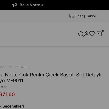
Bella Notte <
Sipariş Takibi
0
0
Kodu
(M-9011.34.36)
la Notte Çok Renkli Çiçek Baskılı Sırt Detaylı
yo M-9011
umlar
371,60
k Seçenekleri