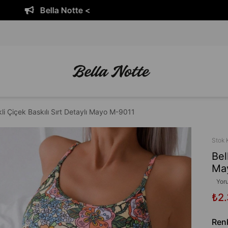
Bella Notte <
li Çiçek Baskılı Sırt Detaylı Mayo M-9011
Stok 
Bel
Ma
Yor
₺2.
Ren