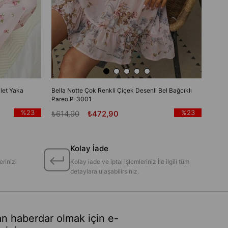
let Yaka
Bella Notte Çok Renkli Çiçek Desenli Bel Bağcıklı
Pareo P-3001
%23
%23
₺614,90
₺472,90
Kolay İade
erinizi
Kolay iade ve iptal işlemleriniz İle ilgili tüm
detaylara ulaşabilirsiniz.
n haberdar olmak için e-