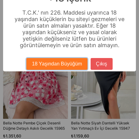
T.C.K.' nın 226. Maddesi uyarınca 18
Benzer Ürünler
yaşından küçüklerin bu siteyi gezmeleri ve
ürün satın almaları yasaktır. Eğer 18
yaşından küçükseniz ve yasal olarak
yetişkin değilseniz lütfen bu ürünleri
görüntülemeyin ve ürün satın almayın.
18 Yaşından Büyüğüm
Çıkış
Bella Notte Pembe Çiçek Desenli
Bella Notte Siyah Dantelli Yüksek
Düğme Detaylı Askılı Gecelik 15965
Yan Yırtmaçlı Ev İçi Gecelik 15947
₺1.351,60
₺1.159,60