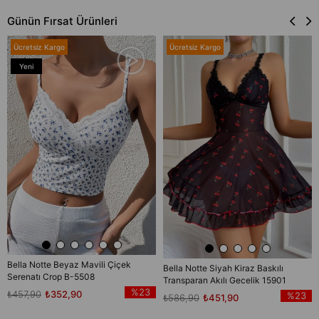
Günün Fırsat Ürünleri
Ücretsiz Kargo
Ücretsiz Kargo
Yeni
Ürün
Bella Notte Beyaz Mavili Çiçek
Bella Notte Siyah Kiraz Baskılı
Serenatı Crop B-5508
Transparan Akılı Gecelik 15901
%23
₺457,90
₺352,90
%23
₺586,90
₺451,90