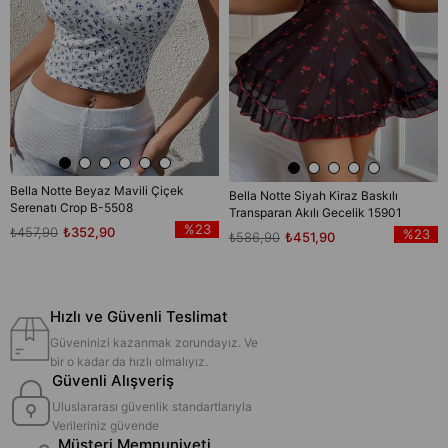
Bella Notte Beyaz Mavili Çiçek
Bella Notte Siyah Kiraz Baskılı
Serenatı Crop B-5508
Transparan Akılı Gecelik 15901
%23
₺457,90
₺352,90
%23
₺586,90
₺451,90
Hızlı ve Güvenli Teslimat
Güveninizi kazanmak zorundayız. Ve
bir o kadar da hızlı olmalıyız.
Güvenli Alışveriş
Uluslararası güvenlik standartlarıyla
Verileriniz güvende
Müşteri Memnuniyeti