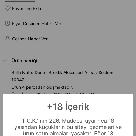
Favorilere Ekle
Fiyat Düşünce Haber Ver
Gelince Haber Ver
Ürün İçeriği
Bella Notte Dantel Bileklik Aksesuarlı Yılbaşı Kostüm
16042
Ürün 4 parçadan oluşmaktadır.
Ürün İçeriği: *Sütyen *Slip *Önlük *Bileklik
Bedenler : S/M - L/XL - 2XL/3XL
+18 İçerik
90% Polyester %10 Elastan Malzemeden üretilmiştir.
Not :İncelediginiz Ürün Hijyen Kuralları Gereği İade Ve
T.C.K.' nın 226. Maddesi uyarınca 18
Değişimi Bulunmamaktadır.
yaşından küçüklerin bu siteyi gezmeleri ve
ürün satın almaları yasaktır. Eğer 18