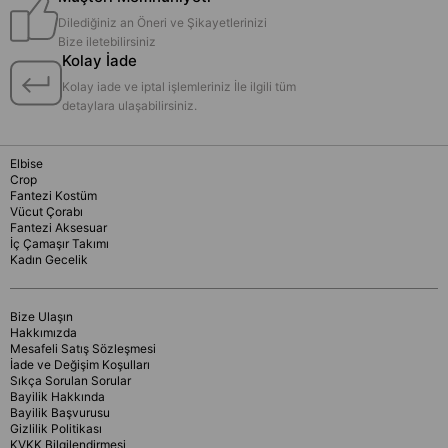
Dilediğiniz an Öneri ve Şikayetlerinizi
Bize iletebilirsiniz
Kolay İade
Kolay iade ve iptal işlemleriniz İle ilgili tüm
detaylara ulaşabilirsiniz.
Elbise
Crop
Fantezi Kostüm
Vücut Çorabı
Fantezi Aksesuar
İç Çamaşır Takımı
Kadın Gecelik
Bize Ulaşın
Hakkımızda
Mesafeli Satış Sözleşmesi
İade ve Değişim Koşulları
Sıkça Sorulan Sorular
Bayilik Hakkında
Bayilik Başvurusu
Gizlilik Politikası
KVKK Bilgilendirmesi