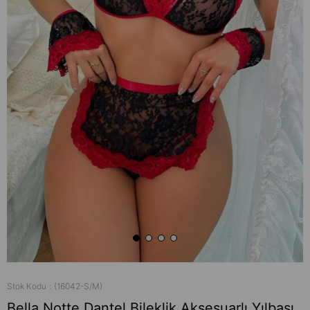
Stok Kodu
(16042-S/M)
Bella Notte Dantel Bileklik Aksesuarlı Yılbaşı