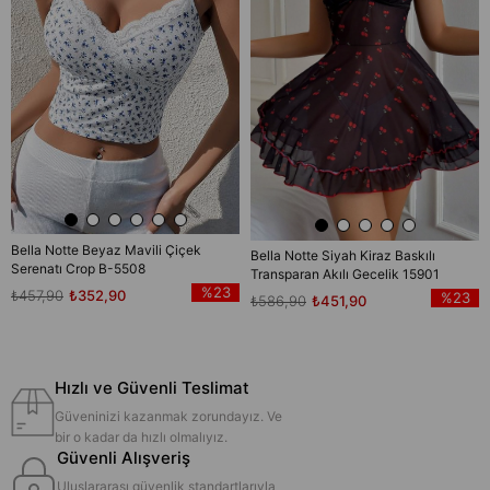
Bella Notte Beyaz Mavili Çiçek
Bella Notte Siyah Kiraz Baskılı
Serenatı Crop B-5508
Transparan Akılı Gecelik 15901
%23
₺457,90
₺352,90
%23
₺586,90
₺451,90
Hızlı ve Güvenli Teslimat
Güveninizi kazanmak zorundayız. Ve
bir o kadar da hızlı olmalıyız.
Güvenli Alışveriş
Uluslararası güvenlik standartlarıyla