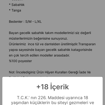
* Sabahlık
* Tanga
Bedenler : S/M - L/XL
Bayan gecelik sabahlık takım modellerimizi siz değerli
müsterilerimizin beğenisine sunuyoruz.
Ürünlerimiz ince tül ve dantelden üretilmişdir.Transparan
yapısı sayesinde bayan gecelik sabahlık katagorisinde
en çok tercih edilen modeller arasıdadır.
%100 poyester
Not :İncelediginiz Ürün Hijyen Kuralları Gereği İade Ve
Değişimi Bulunmamaktadır.
+18 İçerik
T.C.K.' nın 226. Maddesi uyarınca 18
yaşından küçüklerin bu siteyi gezmeleri ve