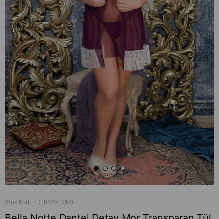
Stok Kodu
(T9629-S/M)
Bella Notte Dantel Detay Mor Transparan Tül