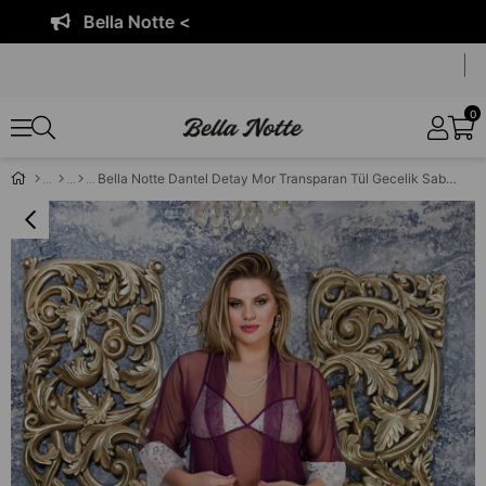
ella Notte <
0
Bella Notte Dantel Detay Mor Transparan Tül Gecelik Sabahlık 9629