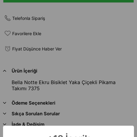
Telefonla Sipariş
Favorilere Ekle
Fiyat Düşünce Haber Ver
Ürün İçeriği
Bella Notte Ekru Bisiklet Yaka Çiçekli Pikama
Takımı 7375
Ödeme Seçenekleri
Sıkça Sorulan Sorular
İade & Değişim