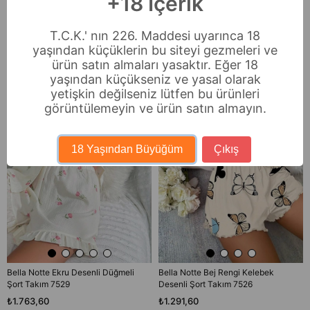
+18 İçerik
Benzer Ürünler
T.C.K.' nın 226. Maddesi uyarınca 18
yaşından küçüklerin bu siteyi gezmeleri ve
Ücretsiz Kargo
Ücretsiz Kargo
ürün satın almaları yasaktır. Eğer 18
yaşından küçükseniz ve yasal olarak
yetişkin değilseniz lütfen bu ürünleri
görüntülemeyin ve ürün satın almayın.
18 Yaşından Büyüğüm
Çıkış
Bella Notte Ekru Desenli Düğmeli
Bella Notte Bej Rengi Kelebek
Şort Takım 7529
Desenli Şort Takım 7526
₺1.763,60
₺1.291,60