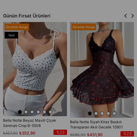
Günün Fırsat Ürünleri
Ücretsiz Kargo
Ücretsiz Kargo
Yeni
Ürün
Bella Notte Beyaz Mavili Çiçek
Bella Notte Siyah Kiraz Baskılı
Serenatı Crop B-5508
Transparan Akılı Gecelik 15901
%23
₺457,90
₺352,90
%23
₺586,90
₺451,90