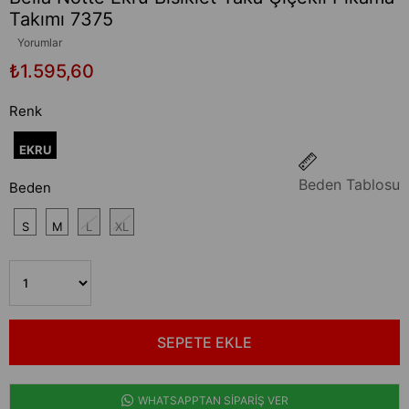
Takımı 7375
Yorumlar
₺1.595,60
Renk
EKRU
Beden Tablosu
Beden
S
M
L
XL
WHATSAPPTAN SİPARİŞ VER