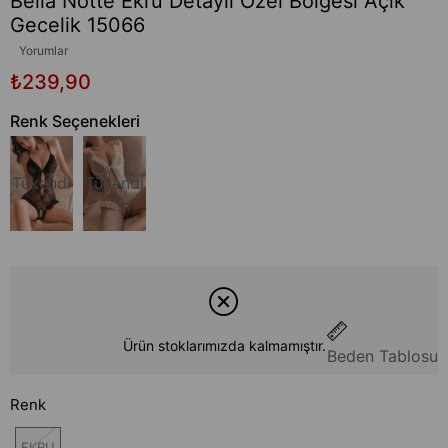
Bella Notte Ekru Detaylı Özel Bölgesi Açık
Gecelik 15066
Yorumlar
₺239,90
Renk Seçenekleri
Tükendi
Tükendi
Ürün stoklarımızda kalmamıştır.
Beden Tablosu
Renk
EKRU