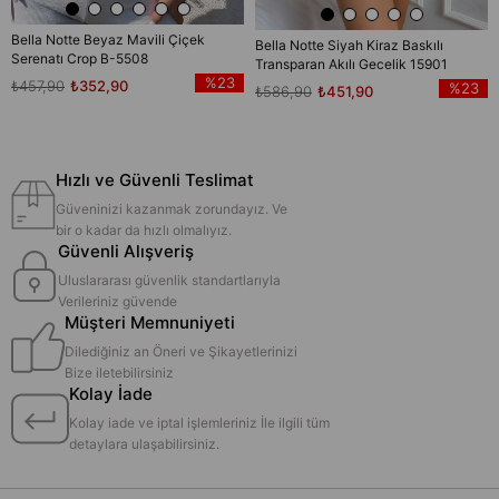
Bella Notte Beyaz Mavili Çiçek
Bella Notte Siyah Kiraz Baskılı
Serenatı Crop B-5508
Transparan Akılı Gecelik 15901
%23
₺457,90
₺352,90
%23
₺586,90
₺451,90
Hızlı ve Güvenli Teslimat
Güveninizi kazanmak zorundayız. Ve
bir o kadar da hızlı olmalıyız.
Güvenli Alışveriş
Uluslararası güvenlik standartlarıyla
Verileriniz güvende
Müşteri Memnuniyeti
Dilediğiniz an Öneri ve Şikayetlerinizi
Bize iletebilirsiniz
Kolay İade
Kolay iade ve iptal işlemleriniz İle ilgili tüm
detaylara ulaşabilirsiniz.