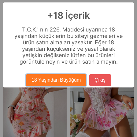
Ödeme Seçenekleri
+18 İçerik
Sıkça Sorulan Sorular
T.C.K.' nın 226. Maddesi uyarınca 18
İade & Değişim
yaşından küçüklerin bu siteyi gezmeleri ve
ürün satın almaları yasaktır. Eğer 18
yaşından küçükseniz ve yasal olarak
Benzer Ürünler
yetişkin değilseniz lütfen bu ürünleri
Ücretsiz Kargo
görüntülemeyin ve ürün satın almayın.
18 Yaşından Büyüğüm
Çıkış