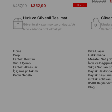
₺586,90
%23
₺457,90
₺352,90
Hızlı ve Güvenli Teslimat
Güvenl
Güveninizi kazanmak zorundayız. Ve
Uluslara
bir o kadar da hızlı olmalıyız.
Veriler
Elbise
Bize Ulaşın
Crop
Hakkımızda
Fantezi Kostüm
Mesafeli Satış S
Vücut Çorabı
İade ve Değişim 
Fantezi Aksesuar
Sıkça Sorulan So
İç Çamaşır Takımı
Bayilik Hakkında
Kadın Gecelik
Bayilik Başvurus
Gizlilik Politikası
KVKK Bilgilendir
Blog