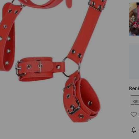
Tük
Ren
KIR