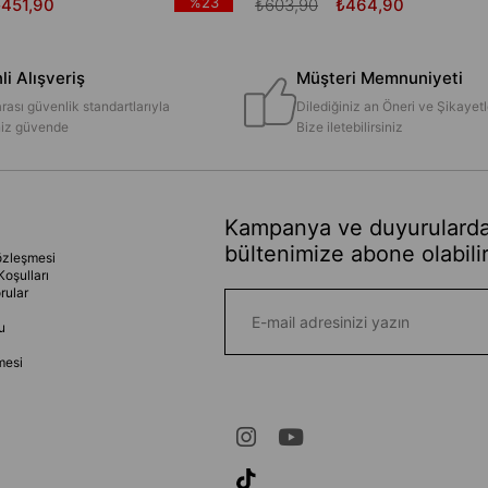
%23
₺451,90
₺603,90
₺464,90
i Alışveriş
Müşteri Memnuniyeti
rası güvenlik standartlarıyla
Dilediğiniz an Öneri ve Şikayetl
iniz güvende
Bize iletebilirsiniz
Kampanya ve duyurularda
bültenimize abone olabilir
özleşmesi
Koşulları
rular
u
mesi