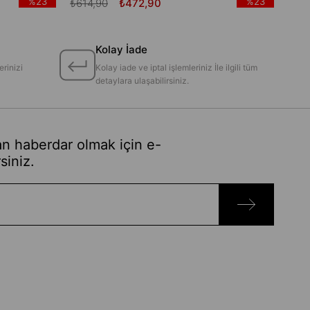
%23
%23
₺614,90
₺472,90
Kolay İade
erinizi
Kolay iade ve iptal işlemleriniz İle ilgili tüm
detaylara ulaşabilirsiniz.
n haberdar olmak için e-
siniz.