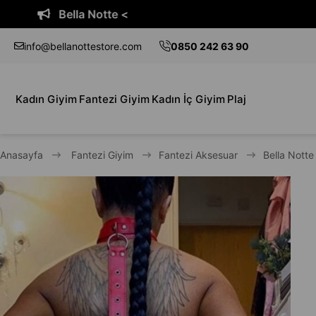
tte <
Bella No
info@bellanottestore.com
0850 242 63 90
Kadın Giyim
Fantezi Giyim
Kadın İç Giyim
Plaj
Anasayfa
Fantezi Giyim
Fantezi Aksesuar
Bella Nott