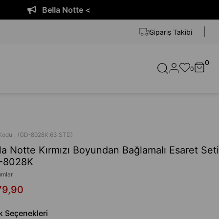
tte <
Bella No
Sipariş Takibi
0
0
Kodu
(GD-8028K.63.STD)
la Notte Kırmızı Boyundan Bağlamalı Esaret Seti
-8028K
umlar
79,90
k Seçenekleri