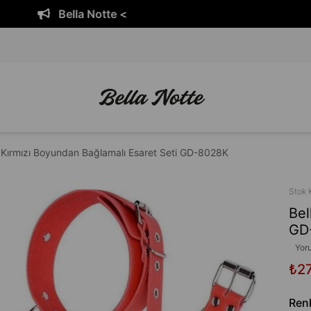
tte <
Bella No
e Kırmızı Boyundan Bağlamalı Esaret Seti GD-8028K
Stok 
Bel
GD
Yor
₺2
Ren