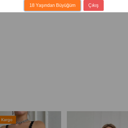
18 Yaşından Büyüğüm
Çıkış
z Kargo