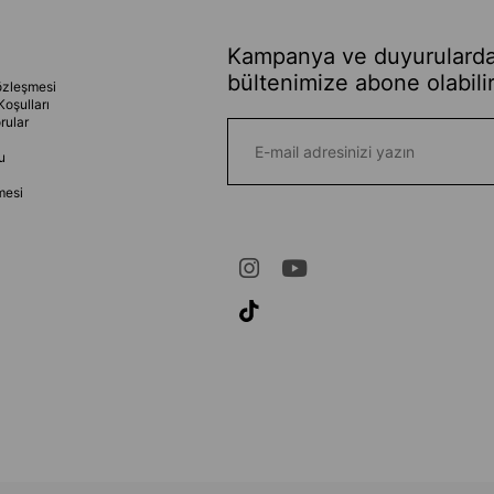
Kampanya ve duyurularda
bültenimize abone olabilir
özleşmesi
Koşulları
rular
u
mesi