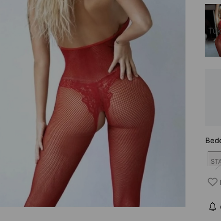
Tük
Bed
ST