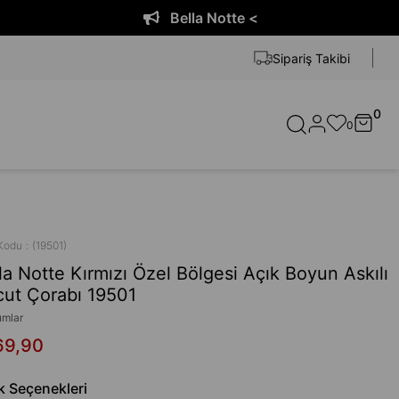
Bella Notte <
Sipariş Takibi
0
0
Kodu
(19501)
la Notte Kırmızı Özel Bölgesi Açık Boyun Askılı
ut Çorabı 19501
umlar
69,90
k Seçenekleri