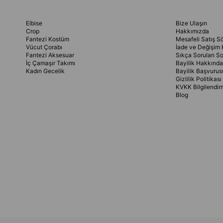
Elbise
Bize Ulaşın
Crop
Hakkımızda
Fantezi Kostüm
Mesafeli Satış S
Vücut Çorabı
İade ve Değişim 
Fantezi Aksesuar
Sıkça Sorulan So
İç Çamaşır Takımı
Bayilik Hakkında
Kadın Gecelik
Bayilik Başvurus
Gizlilik Politikası
KVKK Bilgilendir
Blog