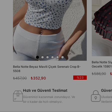
Bella Notte Si
Gecelik 15901
Bella Notte Beyaz Mavili Çiçek Serenatı Crop B-
5508
₺586,90
%23
₺457,90
₺352,90
Hızlı ve Güvenli Teslimat
Güvenl
Güveninizi kazanmak zorundayız. Ve
Uluslara
bir o kadar da hızlı olmalıyız.
Veriler