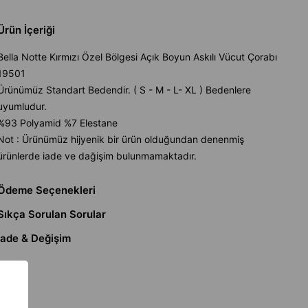
Ürün İçeriği
Bella Notte Kırmızı Özel Bölgesi Açık Boyun Askılı Vücut Çorabı
19501
Ürünümüz Standart Bedendir. ( S - M - L- XL ) Bedenlere
uyumludur.
%93 Polyamid %7 Elestane
Not : Ürünümüz hijyenik bir ürün olduğundan denenmiş
ürünlerde iade ve dağişim bulunmamaktadır.
Ödeme Seçenekleri
Sıkça Sorulan Sorular
İade & Değişim