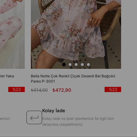
let Yaka
Bella Notte Çok Renkli Çiçek Desenli Bel Bağcıklı
Pareo P-3001
%23
%23
₺614,90
₺472,90
Kolay İade
erinizi
Kolay iade ve iptal işlemleriniz İle ilgili tüm
detaylara ulaşabilirsiniz.