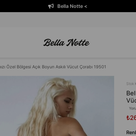
Bella Notte <
mızı Özel Bölgesi Açık Boyun Askılı Vücut Çorabı 19501
Stok 
Bel
Vüc
Yor
₺2
Ren