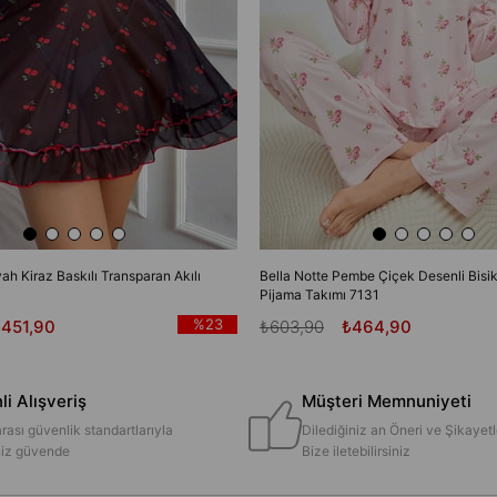
yah Kiraz Baskılı Transparan Akılı
Bella Notte Pembe Çiçek Desenli Bisik
Pijama Takımı 7131
%23
₺451,90
₺603,90
₺464,90
i Alışveriş
Müşteri Memnuniyeti
rası güvenlik standartlarıyla
Dilediğiniz an Öneri ve Şikayetl
iniz güvende
Bize iletebilirsiniz