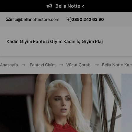
Bella Notte <
info@bellanottestore.com
0850 242 63 90
Kadın Giyim
Fantezi Giyim
Kadın İç Giyim
Plaj
Anasayfa
Fantezi Giyim
Vücut Çorabı
Bella Notte Kır