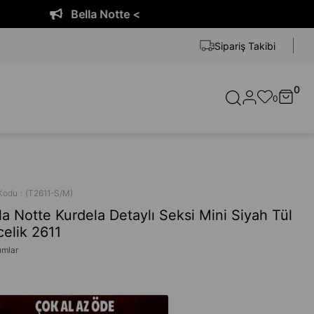
Bella Notte <
Sipariş Takibi
0
0
Kodu
(T2611-S/M)
la Notte Kurdela Detaylı Seksi Mini Siyah Tül
elik 2611
umlar