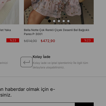
let Yaka
Bella Notte Çok Renkli Çiçek Desenli Bel Bağcıklı
Pareo P-3001
%23
%23
₺614,90
₺472,90
Kolay İade
erinizi
Kolay iade ve iptal işlemleriniz İle ilgili tüm
detaylara ulaşabilirsiniz.
n haberdar olmak için e-
siniz.