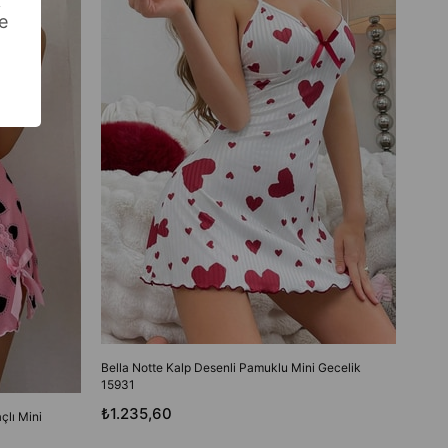
k
Bella
e
1705
₺31
Bella Notte Kalp Desenli Pamuklu Mini Gecelik
15931
₺1.235,60
çlı Mini