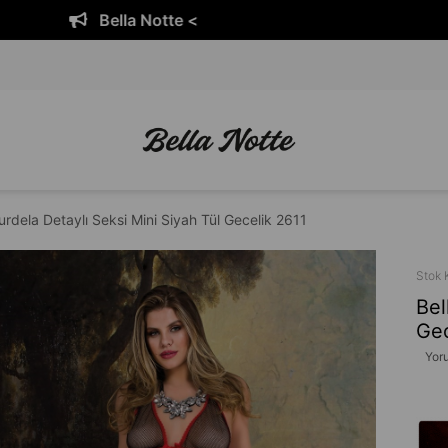
Bella Notte <
urdela Detaylı Seksi Mini Siyah Tül Gecelik 2611
Stok 
Bel
Gec
Yor