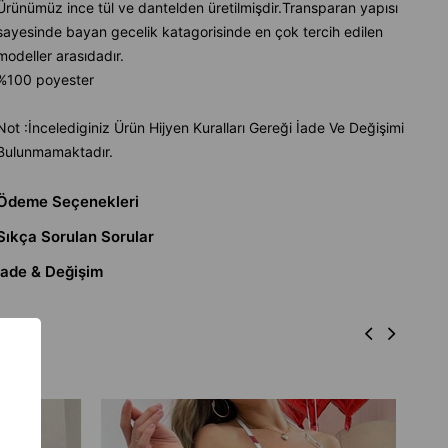
Ürünümüz ince tül ve dantelden üretilmişdir.Transparan yapısı
sayesinde bayan gecelik katagorisinde en çok tercih edilen
modeller arasıdadır.
%100 poyester
Not :İncelediginiz Ürün Hijyen Kuralları Gereği İade Ve Değişimi
Bulunmamaktadır.
Ödeme Seçenekleri
Sıkça Sorulan Sorular
İade & Değişim