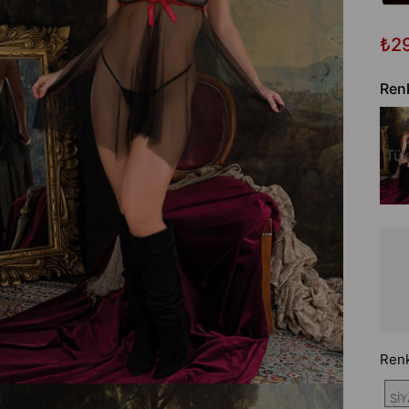
₺2
Ren
Tük
Ren
Sİ