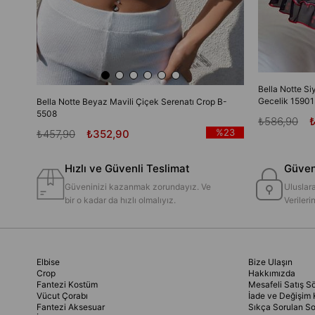
Bella Notte Si
Gecelik 15901
Bella Notte Beyaz Mavili Çiçek Serenatı Crop B-
5508
₺586,90
%23
₺457,90
₺352,90
Hızlı ve Güvenli Teslimat
Güvenl
Güveninizi kazanmak zorundayız. Ve
Uluslara
bir o kadar da hızlı olmalıyız.
Veriler
Elbise
Bize Ulaşın
Crop
Hakkımızda
Fantezi Kostüm
Mesafeli Satış S
Vücut Çorabı
İade ve Değişim 
Fantezi Aksesuar
Sıkça Sorulan So