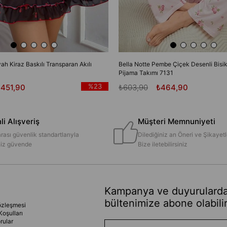
yah Kiraz Baskılı Transparan Akılı
Bella Notte Pembe Çiçek Desenli Bisik
Pijama Takımı 7131
%23
₺451,90
₺603,90
₺464,90
i Alışveriş
Müşteri Memnuniyeti
rası güvenlik standartlarıyla
Dilediğiniz an Öneri ve Şikayetl
iniz güvende
Bize iletebilirsiniz
Kampanya ve duyurularda
bültenimize abone olabilir
özleşmesi
Koşulları
rular