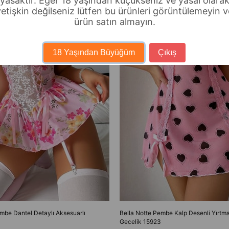
yasaktır. Eğer 18 yaşından küçükseniz ve yasal olara
yetişkin değilseniz lütfen bu ürünleri görüntülemeyin v
ürün satın almayın.
18 Yaşından Büyüğüm
Çıkış
mbe Dantel Detaylı Aksesuarlı
Bella Notte Pembe Kalp Desenli Yırtma
Gecelik 15923