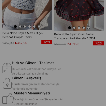
Bella Notte Beyaz Mavili Çiçek
Bella Notte Siyah Kiraz Baskılı
Serenatı Crop B-5508
Transparan Akılı Gecelik 15901
%23
₺457,90
₺352,90
%23
₺586,90
₺451,90
Hızlı ve Güvenli Teslimat
Güveninizi kazanmak zorundayız. Ve
bir o kadar da hızlı olmalıyız.
Güvenli Alışveriş
Uluslararası güvenlik standartlarıyla
Verileriniz güvende
Müşteri Memnuniyeti
Dilediğiniz an Öneri ve Şikayetlerinizi
Bize iletebilirsiniz