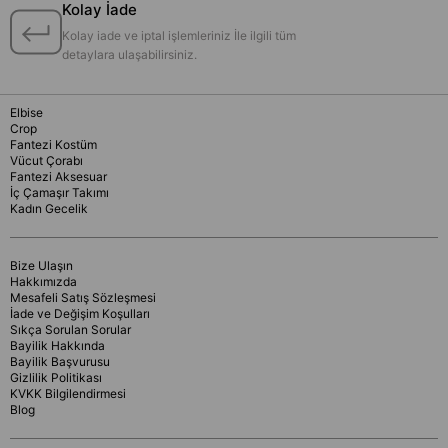
Kolay İade
Kolay iade ve iptal işlemleriniz İle ilgili tüm
detaylara ulaşabilirsiniz.
Elbise
Crop
Fantezi Kostüm
Vücut Çorabı
Fantezi Aksesuar
İç Çamaşır Takımı
Kadın Gecelik
Bize Ulaşın
Hakkımızda
Mesafeli Satış Sözleşmesi
İade ve Değişim Koşulları
Sıkça Sorulan Sorular
Bayilik Hakkında
Bayilik Başvurusu
Gizlilik Politikası
KVKK Bilgilendirmesi
Blog