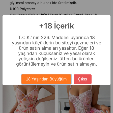
giyilmesi amacıyla bu sekilde üretilmişdir.
%100 Polyester
Not :İncelediginiz Ürün Hijyen Kuralları Gereği İade Ve
Değişimi Bulunmamaktadır.
+18 İçerik
Ödeme Seçenekleri
T.C.K.' nın 226. Maddesi uyarınca 18
Sıkça Sorulan Sorular
yaşından küçüklerin bu siteyi gezmeleri ve
ürün satın almaları yasaktır. Eğer 18
İade & Değişim
yaşından küçükseniz ve yasal olarak
yetişkin değilseniz lütfen bu ürünleri
görüntülemeyin ve ürün satın almayın.
Benzer Ürünler
Ücretsiz Kargo
18 Yaşından Büyüğüm
Çıkış