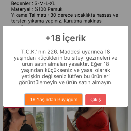
Bedenler : S-M-L-XL
Materyal : %100 Pamuk
Yıkama Talimatı : 30 derece sıcaklıkta hassas ve
tersten yıkama yapınız. Kurutma makinası
önerilmez.
+18 İçerik
Ödeme Seçenekleri
Sıkça Sorulan Sorular
T.C.K.' nın 226. Maddesi uyarınca 18
yaşından küçüklerin bu siteyi gezmeleri ve
İade & Değişim
ürün satın almaları yasaktır. Eğer 18
yaşından küçükseniz ve yasal olarak
yetişkin değilseniz lütfen bu ürünleri
görüntülemeyin ve ürün satın almayın.
Benzer Ürünler
Ücretsiz Kargo
Ücretsiz Kargo
18 Yaşından Büyüğüm
Çıkış
Fırsat Ürünü