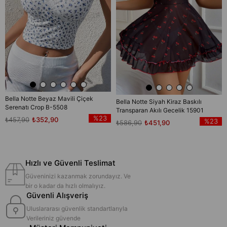
Bella Notte Beyaz Mavili Çiçek
Bella Notte Siyah Kiraz Baskılı
Serenatı Crop B-5508
Transparan Akılı Gecelik 15901
%23
₺457,90
₺352,90
%23
₺586,90
₺451,90
Hızlı ve Güvenli Teslimat
Güveninizi kazanmak zorundayız. Ve
bir o kadar da hızlı olmalıyız.
Güvenli Alışveriş
Uluslararası güvenlik standartlarıyla
Verileriniz güvende