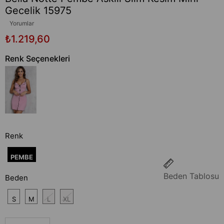
Gecelik 15975
Yorumlar
₺1.219,60
Renk Seçenekleri
Renk
PEMBE
Beden Tablosu
Beden
S
M
L
XL